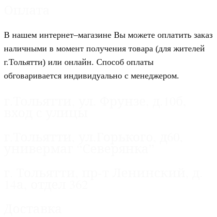
Оплата
В нашем интернет–магазине Вы можете оплатить заказ
наличными в момент получения товара (для жителей
г.Тольятти) или онлайн. Способ оплаты
обговаривается индивидуально с менеджером.
г.Тольятти, ул. Фрунзе, д.10б,
вход с улицы
г.Тольятти, ул.Горького, д60,
универмаг “Северянка”
г. Тольятти, пр-т Ленинский, д.
14а, отдел 362
Доставка