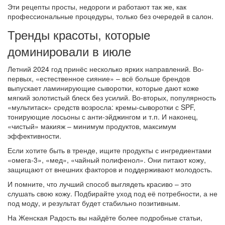
Эти рецепты просты, недороги и работают так же, как
профессиональные процедуры, только без очередей в салон.
Тренды красоты, которые
доминировали в июле
Летний 2024 год принёс несколько ярких направлений. Во-
первых, «естественное сияние» – всё больше брендов
выпускает ламинирующие сыворотки, которые дают коже
мягкий золотистый блеск без усилий. Во‑вторых, популярность
«мультитаск» средств возросла: кремы‑сыворотки с SPF,
тонирующие лосьоны с анти‑эйджингом и т.п. И наконец,
«чистый» макияж – минимум продуктов, максимум
эффективности.
Если хотите быть в тренде, ищите продукты с ингредиентами
«омега‑3», «мед», «чайный полифенол». Они питают кожу,
защищают от внешних факторов и поддерживают молодость.
И помните, что лучший способ выглядеть красиво – это
слушать свою кожу. Подбирайте уход под её потребности, а не
под моду, и результат будет стабильно позитивным.
На Женская Радость вы найдёте более подробные статьи,