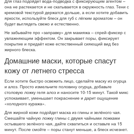
Для глаз подойдет вода‑подводка с фиксирующим агентом –
она не растекается и не скатывается в окружность глаз. Тени с
кремовой текстурой держатся дольше, а если хотите добавить
яркости, используйте блеск для губ с лёгким ароматом – он
будет выглядеть свежо и естественно.
Не забывайте про «заправку» для макияжа – спрей‑фиксер с
увлажняющим эффектом. Он закрывает поры, фиксирует
покрытие и придаёт коже естественный сияющий вид без
жирного блеска.
Домашние маски, которые спасут
кожу от летнего стресса
Если хотите быстро освежить лицо, сделайте маску из огурца
и алоэ. Просто измельчите половину огурца, добавьте
столовую ложку геля алоэ и наносите 10‑15 минут. Такой микс
успокаивает, уменьшает покраснение и дарит ощущение
«холодного куража».
Для жирной кожи подойдет маска из глины и зелёного чая.
Смешайте чайную ложку глины с двумя чайными ложками
остывшего зелёного чая, дайте схватиться и оставьте на 15
минут. После смойте – поры станут меньше, а блеск исчезнет.