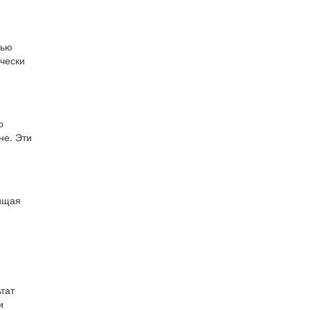
щью
чески
о
не. Эти
чищая
тат
и