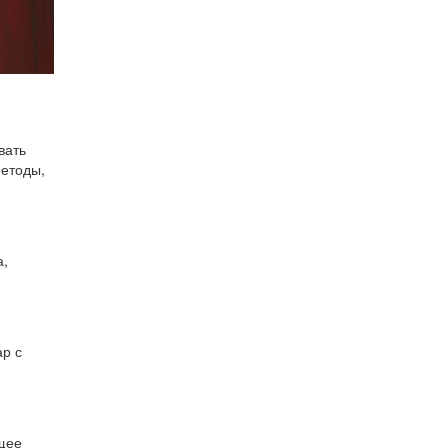
вать
методы,
а,
р с
ющее