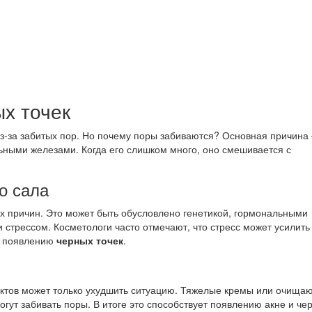
х точек
из-за забитых пор. Но почему поры забиваются? Основная причина
ьными железами. Когда его слишком много, оно смешивается с
о сала
х причин. Это может быть обусловлено генетикой, гормональными
и стрессом. Косметологи часто отмечают, что стресс может усилить
 к появлению
черных точек
.
ктов может только ухудшить ситуацию. Тяжелые кремы или очищ
гут забивать поры. В итоге это способствует появлению акне и че