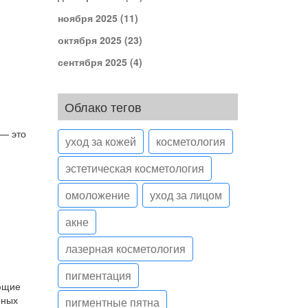
ноября 2025
(11)
октября 2025
(23)
сентября 2025
(4)
Облако тегов
 — это
уход за кожей
косметология
эстетическая косметология
омоложение
уход за лицом
акне
лазерная косметология
пигментация
ающие
рных
пигментные пятна