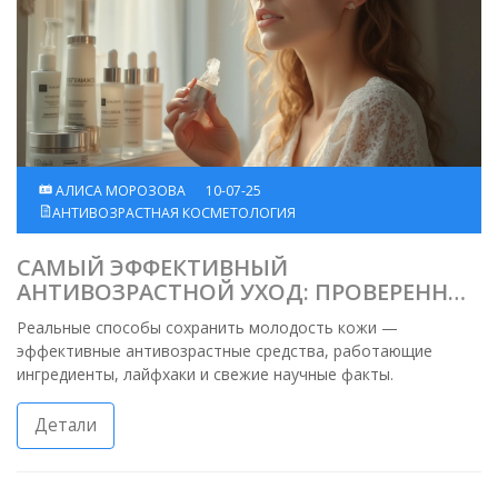
АЛИСА МОРОЗОВА
10-07-25
АНТИВОЗРАСТНАЯ КОСМЕТОЛОГИЯ
САМЫЙ ЭФФЕКТИВНЫЙ
АНТИВОЗРАСТНОЙ УХОД: ПРОВЕРЕННЫЕ
МЕТОДЫ И СЕКРЕТЫ МОЛОДОСТИ
Реальные способы сохранить молодость кожи —
эффективные антивозрастные средства, работающие
ингредиенты, лайфхаки и свежие научные факты.
Детали