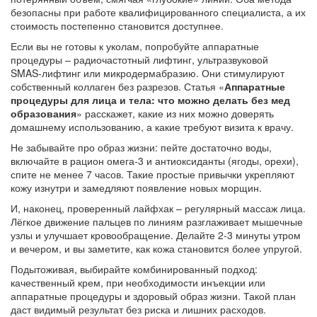
безопасны при работе квалифицированного специалиста, а их
стоимость постепенно становится доступнее.
Если вы не готовы к уколам, попробуйте аппаратные
процедуры – радиочастотный лифтинг, ультразвуковой
SMAS‑лифтинг или микродермабразию. Они стимулируют
собственный коллаген без разрезов. Статья «
Аппаратные
процедуры для лица и тела: что можно делать без мед
образования
» расскажет, какие из них можно доверять
домашнему использованию, а какие требуют визита к врачу.
Не забывайте про образ жизни: пейте достаточно воды,
включайте в рацион омега‑3 и антиоксиданты (ягоды, орехи),
спите не менее 7 часов. Такие простые привычки укрепляют
кожу изнутри и замедляют появление новых морщин.
И, наконец, проверенный лайфхак – регулярный массаж лица.
Лёгкое движение пальцев по линиям разглаживает мышечные
узлы и улучшает кровообращение. Делайте 2‑3 минуты утром
и вечером, и вы заметите, как кожа становится более упругой.
Подытоживая, выбирайте комбинированный подход:
качественный крем, при необходимости инъекции или
аппаратные процедуры и здоровый образ жизни. Такой план
даст видимый результат без риска и лишних расходов.