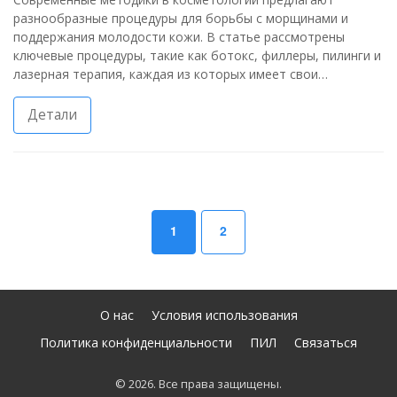
разнообразные процедуры для борьбы с морщинами и
поддержания молодости кожи. В статье рассмотрены
ключевые процедуры, такие как ботокс, филлеры, пилинги и
лазерная терапия, каждая из которых имеет свои
преимущества. Кроме того, читатели узнают о новых
тенденциях в уходе за кожей, которые появились в
Детали
последние годы. Полезные советы помогут выбрать
наиболее подходящий способ борьбы с возрастными
изменениями. Важно помнить о консультации с
профессионалом перед принятием решения.
1
2
О нас
Условия использования
Политика конфиденциальности
ПИЛ
Связаться
© 2026. Все права защищены.