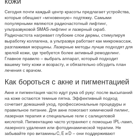
кожи
Сегодня почти каждый центр красоты предлагает устройства,
которые обещают «мгновенную» подтяжку. Самыми
популярными являются радиочастотный лифтинг,
ультразвуковой SMAS‑лифтинг и лазерный скраб.
Радиочастота нагревает глубокие слои дермы, стимулируя
выработку коллагена, а ультразвук работает как микромассаж,
разглаживая морщины. Лазерные методы лучше подходят для
зрелой кожи, где требуется более активный ремоделинг.
Главное правило – выбрать аппарат, который подходит
вашему типу кожи и возрасту, и обязательно обсудить план
лечения с врачом.
Как бороться с акне и пигментацией
Акне и пигментация часто идут рука об руку: после высыпаний
на коже остаются темные пятна. Эффективный подход
сочетает домашний уход, профессиональные процедуры и
правильное питание. Для акне помогают химический пилинг,
лазерная терапия и специальные гели с салициловой
кислотой. Пигментацию часто устраняют с помощью IPL‑ламп,
лазерного удаления или фотодинамической терапии. Не
забывайте про витамины C, E и D – они поддерживают