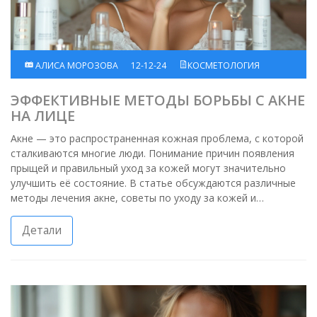
АЛИСА МОРОЗОВА
12-12-24
КОСМЕТОЛОГИЯ
ЭФФЕКТИВНЫЕ МЕТОДЫ БОРЬБЫ С АКНЕ
НА ЛИЦЕ
Акне — это распространенная кожная проблема, с которой
сталкиваются многие люди. Понимание причин появления
прыщей и правильный уход за кожей могут значительно
улучшить её состояние. В статье обсуждаются различные
методы лечения акне, советы по уходу за кожей и
продукты, которые могут помочь справиться с этой
проблемой. Правильный домашний уход, советы экспертов
Детали
и внимание к типу кожи — важные шаги на пути к чистой и
здоровой коже.