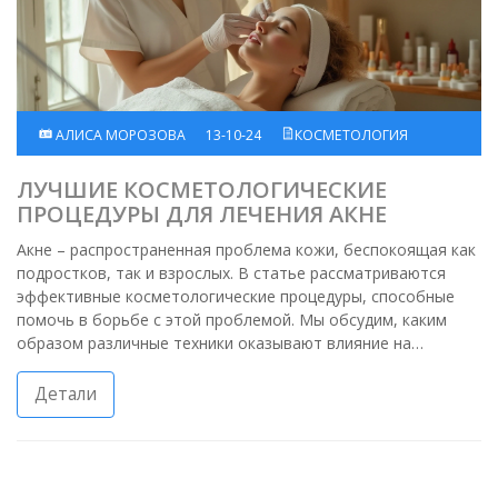
АЛИСА МОРОЗОВА
13-10-24
КОСМЕТОЛОГИЯ
ЛУЧШИЕ КОСМЕТОЛОГИЧЕСКИЕ
ПРОЦЕДУРЫ ДЛЯ ЛЕЧЕНИЯ АКНЕ
Акне – распространенная проблема кожи, беспокоящая как
подростков, так и взрослых. В статье рассматриваются
эффективные косметологические процедуры, способные
помочь в борьбе с этой проблемой. Мы обсудим, каким
образом различные техники оказывают влияние на
состояние кожи и какие из них наиболее результативны.
Также приведем несколько советов по уходу за кожей,
Детали
чтобы предотвратить повторное появление высыпаний.
Узнайте, какие методы действительно работают и помогут
вам обрести чистую и здоровую кожу.