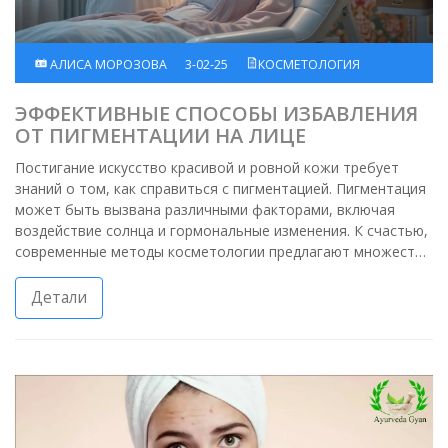
АЛИСА МОРОЗОВА
3-02-25
КОСМЕТОЛОГИЯ
ЭФФЕКТИВНЫЕ СПОСОБЫ ИЗБАВЛЕНИЯ
ОТ ПИГМЕНТАЦИИ НА ЛИЦЕ
Постигание искусство красивой и ровной кожи требует
знаний о том, как справиться с пигментацией. Пигментация
может быть вызвана различными факторами, включая
воздействие солнца и гормональные изменения. К счастью,
современные методы косметологии предлагают множество
процедур, которые могут уменьшить или полностью убрать
эти нежелательные пятна. Из статьи вы узнаете о лучших
Детали
методах борьбы с пигментацией, включая лазерное
лечение и химический пилинг.