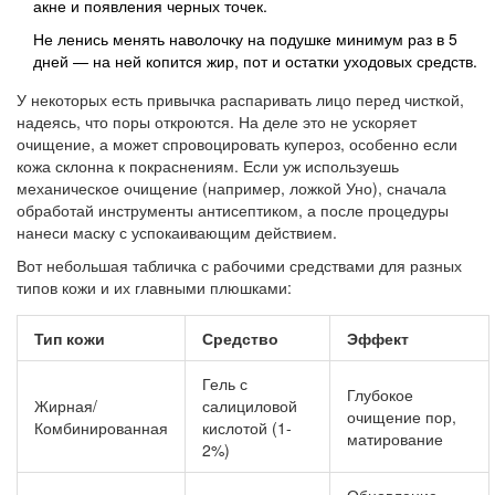
акне и появления черных точек.
Не ленись менять наволочку на подушке минимум раз в 5
дней — на ней копится жир, пот и остатки уходовых средств.
У некоторых есть привычка распаривать лицо перед чисткой,
надеясь, что поры откроются. На деле это не ускоряет
очищение, а может спровоцировать купероз, особенно если
кожа склонна к покраснениям. Если уж используешь
механическое очищение (например, ложкой Уно), сначала
обработай инструменты антисептиком, а после процедуры
нанеси маску с успокаивающим действием.
Вот небольшая табличка с рабочими средствами для разных
типов кожи и их главными плюшками:
Тип кожи
Средство
Эффект
Гель с
Глубокое
Жирная/
салициловой
очищение пор,
Комбинированная
кислотой (1-
матирование
2%)
Обновление