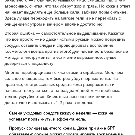
агрессивно, считая, что так уберут жир и грязь. Но кожа в ответ
начинает выделять ещё больше сала, забивая поры сильнее.
Здесь лучше переходить на мягкие гели и не перегибать с
очищением: утром и вечером вполне достаточно.
Вторая ошибка — самостоятельное выдавливание. Кажется,
что всё просто — но даже чистыми руками можно повредить
сосуды, оставить следы и спровоцировать воспаление.
Косметологи всегда против этого: для чистки есть безопасные
методы и инструменты, а если акне выраженное, лучше
довериться специалисту.
Многие перебарщивают с кислотами и скрабами. Мол, чем
сильнее очищаешь, тем быстрее уйдут черные точки. На
практике, от агрессивных средств кожа раздражается и
начинает шелушиться, а на раздражённой коже проблема
только усугубляется. Кислотные лосьоны или пилинги
достаточно использовать 1-2 раза в неделю.
Смена уходовых средств каждую неделю — кожа не
успевает привыкнуть, и эффекта ноль.
Пропуск солнцезащитного крема. Даже при акне SPF
обязателен: солнце может спровоцировать воспаления и