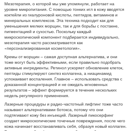
Мезотерапия, о которой мы уже упомянули, работает на
уровне микропитания. С помощью тонких игл в кожу вводятся
коктейли из гиалуроновой кислоты, пептидов, витаминов и
минеральных комплексов. Эта техника подходит как для
уменьшения мелких морщин, так и для борьбы с постакне,
пигментацией и сухостью. Поскольку каждый
микроскопический компонент подбирается индивидуально,
мезотерапия часто рассматривается как
«персонализированная косметология».
Кремы от морщин – самая доступная альтернатива, и они
тоже могут быть эффективными, если правильно подобрать
активные ингредиенты. Ретинол ускоряет обновление клеток,
пептиды стимулируют синтез коллагена, а ниацинамид
успокаивает воспаления. Главное – использовать средства с
доказанной концентрацией и не ожидать мгновенных
результатов – эффект формируется в течение нескольких
недель регулярного применения.
Лазерные процедуры и радио‑частотный лифтинг тоже часто
называют альтернативами ботокса, потому что они
подтягивают кожу без инъекций. Лазерный пикосерфинг
создает микроскопические точечные повреждения, после чего
кожа начинает восстанавливать себя, образуя новый коллаген.