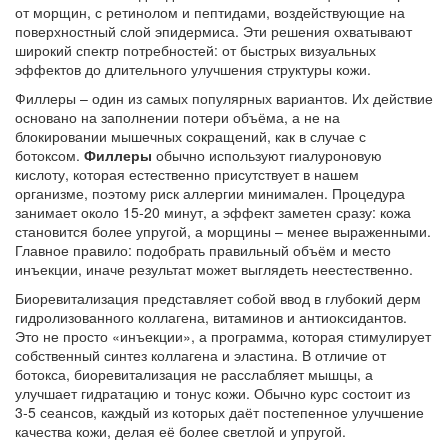
от морщин
,
с ретинолом и пептидами, воздействующие на
поверхностный слой эпидермиса
. Эти решения охватывают
широкий спектр потребностей: от быстрых визуальных
эффектов до длительного улучшения структуры кожи.
Филлеры – один из самых популярных вариантов. Их действие
основано на заполнении потери объёма, а не на
блокировании мышечных сокращений, как в случае с
ботоксом.
Филлеры
обычно используют гиалуроновую
кислоту, которая естественно присутствует в нашем
организме, поэтому риск аллергии минимален. Процедура
занимает около 15‑20 минут, а эффект заметен сразу: кожа
становится более упругой, а морщины – менее выраженными.
Главное правило: подобрать правильный объём и место
инъекции, иначе результат может выглядеть неестественно.
Биоревитализация представляет собой ввод в глубокий дерм
гидролизованного коллагена, витаминов и антиоксидантов.
Это не просто «инъекции», а программа, которая стимулирует
собственный синтез коллагена и эластина. В отличие от
ботокса, биоревитализация не расслабляет мышцы, а
улучшает гидратацию и тонус кожи. Обычно курс состоит из
3‑5 сеансов, каждый из которых даёт постепенное улучшение
качества кожи, делая её более светлой и упругой.