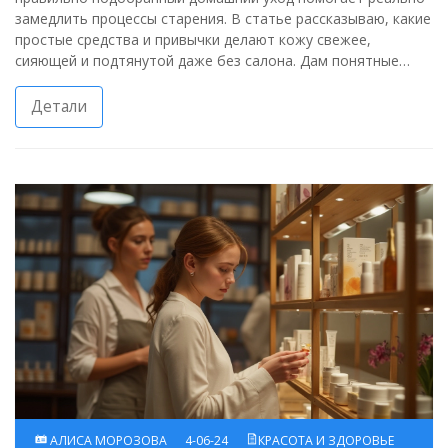
замедлить процессы старения. В статье рассказываю, какие
простые средства и привычки делают кожу свежее,
сияющей и подтянутой даже без салона. Дам понятные
советы, как не тратить деньги впустую и объясню, на что
реально стоит обратить внимание. Привожу примеры
Детали
домашних масок и лайфхаки по массажу лица. Всё только
по делу — никаких мифов и чудо-обещаний.
АЛИСА МОРОЗОВА
4-06-24
КРАСОТА И ЗДОРОВЬЕ