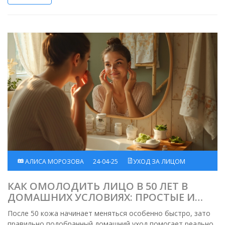
выбрать антивозрастное средство и на что смотреть в
составе. После прочтения не будет лишних трат на пустые
баночки.
АЛИСА МОРОЗОВА
24-04-25
УХОД ЗА ЛИЦОМ
КАК ОМОЛОДИТЬ ЛИЦО В 50 ЛЕТ В
ДОМАШНИХ УСЛОВИЯХ: ПРОСТЫЕ И
ЭФФЕКТИВНЫЕ СПОСОБЫ
После 50 кожа начинает меняться особенно быстро, зато
правильно подобранный домашний уход помогает реально