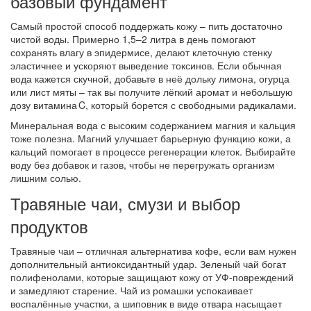
базовый фундамент
Самый простой способ поддержать кожу – пить достаточно
чистой воды. Примерно 1,5–2 литра в день помогают
сохранять влагу в эпидермисе, делают клеточную стенку
эластичнее и ускоряют выведение токсинов. Если обычная
вода кажется скучной, добавьте в неё дольку лимона, огурца
или лист мяты – так вы получите лёгкий аромат и небольшую
дозу витамина C, который борется с свободными радикалами.
Минеральная вода с высоким содержанием магния и кальция
тоже полезна. Магний улучшает барьерную функцию кожи, а
кальций помогает в процессе регенерации клеток. Выбирайте
воду без добавок и газов, чтобы не перегружать организм
лишним солью.
Травяные чаи, смузи и выбор
продуктов
Травяные чаи – отличная альтернатива кофе, если вам нужен
дополнительный антиоксидантный удар. Зеленый чай богат
полифенолами, которые защищают кожу от УФ‑повреждений
и замедляют старение. Чай из ромашки успокаивает
воспалённые участки, а шиповник в виде отвара насыщает