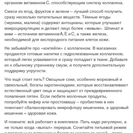
организм витамином C, способствующим синтезу коллагена.
Смеси из ягод, фруктов и зелени – лучший способ получить
сразу несколько питательных веществ. Тёмные ягоды
(черника, малина) содержат антоцианы, которые улучшают
микроциркуляцию и делают лицо более «живым». Шпинат и
киви – источники витаминов A, E и C, а также железа,
необходимой для кислородного питания клеток кожи.
Не забывайте про «коктейли» с коллагеном. В магазинах
продаются готовые напитки с гидролизованным коллагеном,
который легко усваивается и сразу попадает в ткани. Добавьте
их к обычному утреннему смузи, и получите дополнительную
поддержку упругости.
Что ещё стоит пить? Овощные соки, особенно морковный и
свекольный, богаты каротиноидами, которые восстанавливают
естественный цвет лица и защищают от преждевременного
появления пятен. Если любите молочные продукты,
попробуйте кефир или простоквашу – пробиотики в них
помогают сбалансировать микрофлору кишечника, а здоровый
кишечник = здоровая кожа.
И помните: всё работает в комплексе. Пить надо регулярно, а
не только когда «выпал» перерыв. Сочетайте питьевой режим
с правильным питанием и базовым уходом за кожей – тогда