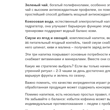
Зеленый чай
,
богатый полифенолами, особенно эп
чай с высоким антиоксидантным профилем
, он по
простейший способ добавить мощный антиоксидант
Кокосовая вода
,
естественный электролитный нап
гидрататор
, она улучшает барьерную функцию эпи
тренировки поддержит водный баланс кожи.
Смузи из ягод и овощей
,
комплексный напиток, в
as
питательный ягодный коктейль
, такой смузи сн
него шпинат, киви и малина – получаете заряд анти
Эти три напитка покрывают основные потребности к
снабжает витаминами и минералами. Вместе они со
Какую же стратегию выбрать? Если вы только начин
утренний ритуал – 2‑3 чашки за день достаточно д
варьируя фрукты и зелень по сезону.
Важно помнить, что качество ингредиентов играет 
обработанная продукция может содержать консерва
Помимо напитков, есть несколько простых правил,
Не забывайте о балансе: избыток кофеина может вы
индивидуальные противопоказания – людям с пробл