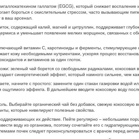
игаллокатехином галлатом (EGCG), который снижает воспаление 
могает бороться с окислительным стрессом, часто вызывающим пиг
 в ваш арсенал.
иток, содержащий калий, магний и цитруллин, поддерживает глубо
дермиса и уменьшает появление мелких морщинок, связанных с об
ключающий витамин С, каротиноиды и ферменты, стимулирующие о
абжает кожу необходимыми нутриентами, ускоряя процесс восстано
оксидантов и витаминов за один глоток.
ожи: зеленый чай борется со свободными радикалами, кокосовая в
здают синергетический эффект, который намного сильнее, чем ка
аете, начните с простого: замените один стакан газировки водой и
ля ощутимого эффекта. В дальнейшем вводите кокосовую воду посл
роль. Выбирайте органический чай без добавок, свежую кокосовую в
нты, которые нивелируют полезные свойства.
 поддерживающих их действие. Пейте регулярно – небольшими порц
вести воду из организма, поэтому сочетайте его с гидратирующими
емами почек следует проконсультироваться с врачом перед актив