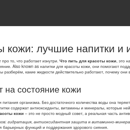
ы кожи: лучшие напитки и 
 про то, что работает изнутри.
Что пить для красоты кожи
,
это н
ияние
. Also known as
напитки для красоты кожи
, они помогают под
мы разберём, какие жидкости действительно работают, почему они 
 на состояние кожи
 питания организма. Без достаточного количества воды она теряет
питки содержат антиоксиданты, витамины и минералы, которые не
расоты кожи
– это не просто модный совет, а реальная часть антив
ков:
гидратация
,
антиоксидантная защита
и
витаминно-минера
я барьерных функций и поддержания здорового сияния.