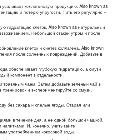
и усиливает коллагеновую продукцию
. Also known as
ментацию и потерю упругости.
Пить его регулярно –
кую гидратацию клеток
. Also known as
натуральный
езвоживанием.
Небольшой стакан утром и после
бновление клеток и синтез коллагена
. Also known
вления после солнечных повреждений.
Добавьте в
ода обеспечивает глубокую гидратацию, а смузи
ждый компонент в отдельности.
ли травяным чаем. Затем добавьте зелёный чай в
е тренировок и экспериментируйте со смузи,
оду без сахара и спелые ягоды. Старая или
иями в течение дня, а не одной большой чашкой.
 напитками. И, конечно, учитывайте
ным употреблением кокосовой воды.