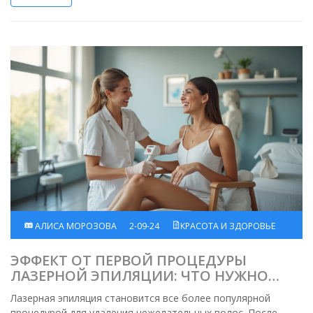
кожей после процедуры. Тема будет интересна всем, кто
задумывается о возможностях и особенностях лазерного
ухода.
АЛИСА МОРОЗОВА
2-09-24
КРАСОТА И ЗДОРОВЬЕ
ЭФФЕКТ ОТ ПЕРВОЙ ПРОЦЕДУРЫ
ЛАЗЕРНОЙ ЭПИЛЯЦИИ: ЧТО НУЖНО
ЗНАТЬ
Лазерная эпиляция становится все более популярной
процедурой для удаления нежелательных волос. После