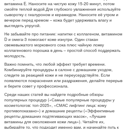
витамина E. Наносите на чистую кожу 15‑20 минут, потом
смойте теплой водой.Для глубокого увлажнения используйте
сыворотку с гиалуроном и керамидом. Наносите её утром и
вечером перед кремом – кожа будет удерживать влагу и
выглядеть упругой.
Не забывайте про питание: напитки с коллагеном, витамином
D и омега‑3 помогают коже изнутри. Один стакан
свежевыжатого морковного сока плюс чайную ложку
коллагенового порошка в день – простой способ поддержать
молодость.
Важно помнить, что любой эффект требует времени.
Комбинируйте процедуры в салоне с домашним уходом,
следите за реакцией кожи и не переусердствуйте. Если
появляются покраснения или раздражения, делайте перерыв
и берите совет у профессионала.
Среди наших статей вы найдете подробные обзоры
популярных процедур («Самые популярные процедуры у
косметологов: топ‑2025», «СМАС лифтинг лица: кому
противопоказано») и домашние рецепты («Эффективные
рецепты домашних подтягивающих масок», «Лучшие
витамины для омоложения кожи лица»). Читайте их,
выбирайте то, что подходит именно вам, и начинайте путь к