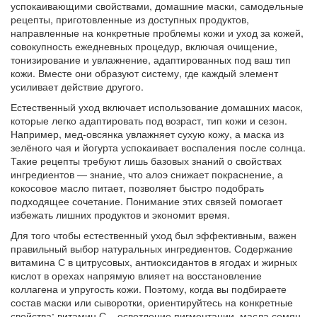
успокаивающими свойствами
,
домашние маски
,
самодельные
рецепты, приготовленные из доступных продуктов,
направленные на конкретные проблемы кожи
и
уход за кожей
,
совокупность ежедневных процедур, включая очищение,
тонизирование и увлажнение, адаптированных под ваш тип
кожи
. Вместе они образуют систему, где каждый элемент
усиливает действие другого.
Естественный уход включает использование домашних масок,
которые легко адаптировать под возраст, тип кожи и сезон.
Например, мед‑овсянка увлажняет сухую кожу, а маска из
зелёного чая и йогурта успокаивает воспаления после солнца.
Такие рецепты требуют лишь базовых знаний о свойствах
ингредиентов — знание, что алоэ снижает покраснение, а
кокосовое масло питает, позволяет быстро подобрать
подходящее сочетание. Понимание этих связей помогает
избежать лишних продуктов и экономит время.
Для того чтобы естественный уход был эффективным, важен
правильный выбор натуральных ингредиентов. Содержание
витамина С в цитрусовых, антиоксидантов в ягодах и жирных
кислот в орехах напрямую влияет на восстановление
коллагена и упругость кожи. Поэтому, когда вы подбираете
состав маски или сыворотки, ориентируйтесь на конкретные
свойства: витамин С – осветление пигментации, масла семян