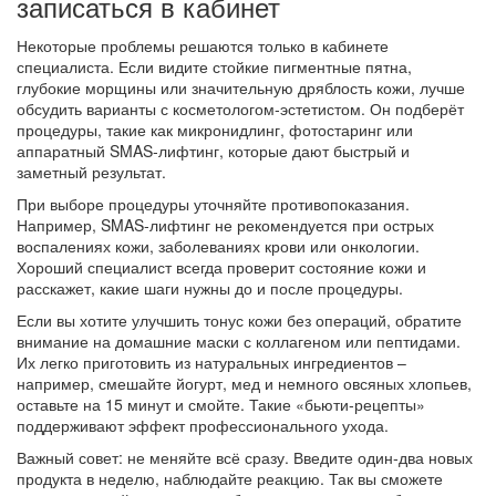
записаться в кабинет
Некоторые проблемы решаются только в кабинете
специалиста. Если видите стойкие пигментные пятна,
глубокие морщины или значительную дряблость кожи, лучше
обсудить варианты с косметологом‑эстетистом. Он подберёт
процедуры, такие как микронидлинг, фотостаринг или
аппаратный SMAS‑лифтинг, которые дают быстрый и
заметный результат.
При выборе процедуры уточняйте противопоказания.
Например, SMAS‑лифтинг не рекомендуется при острых
воспалениях кожи, заболеваниях крови или онкологии.
Хороший специалист всегда проверит состояние кожи и
расскажет, какие шаги нужны до и после процедуры.
Если вы хотите улучшить тонус кожи без операций, обратите
внимание на домашние маски с коллагеном или пептидами.
Их легко приготовить из натуральных ингредиентов –
например, смешайте йогурт, мед и немного овсяных хлопьев,
оставьте на 15 минут и смойте. Такие «бьюти‑рецепты»
поддерживают эффект профессионального ухода.
Важный совет: не меняйте всё сразу. Введите один‑два новых
продукта в неделю, наблюдайте реакцию. Так вы сможете