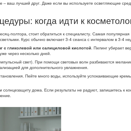
ше – ваш лучший друг. Даже если вы используете осветляющие сред
дуры: когда идти к косметоло
есяц‑полтора, стоит обратиться к специалисту. Самая популярная
светлыми. Курс обычно включает 3‑4 сеанса с интервалом в 3‑4 не
г с гликолевой или салициловой кислотой
. Пилинг убирает ве
уже через несколько дней.
мпульсный свет). При помощи световых волн разбиваются меланин
тализацией для дополнительного увлажнения.
тановления. Пейте много воды, используйте успокаивающие кремы 
 солнцезащиту дома. Если результаты не радуют, запишитесь к кос
ление.