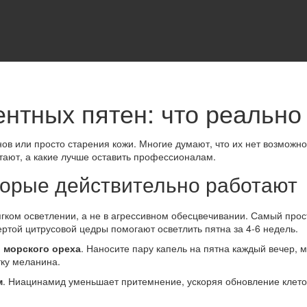
ентных пятен: что реально
в или просто старения кожи. Многие думают, что их нет возможност
ают, а какие лучше оставить профессионалам.
торые действительно работают
ягком осветлении, а не в агрессивном обесцвечивании. Самый про
ртой цитрусовой цедры помогают осветлить пятна за 4‑6 недель.
 морского ореха
. Наносите пару капель на пятна каждый вечер,
тку меланина.
м
. Ниацинамид уменьшает притемнение, ускоряя обновление клеток.