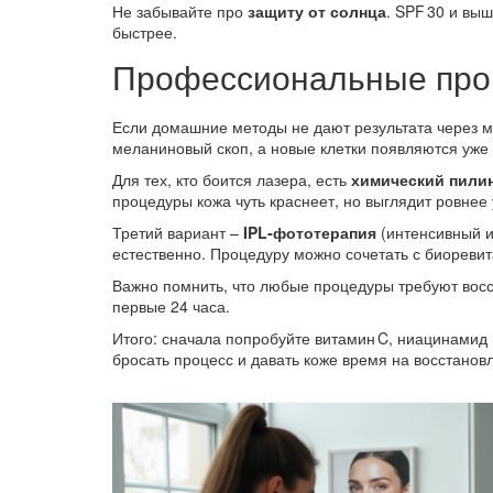
Не забывайте про
защиту от солнца
. SPF 30 и вы
быстрее.
Профессиональные проце
Если домашние методы не дают результата через м
меланиновый скоп, а новые клетки появляются уже 
Для тех, кто боится лазера, есть
химический пилин
процедуры кожа чуть краснеет, но выглядит ровнее 
Третий вариант –
IPL‑фототерапия
(интенсивный и
естественно. Процедуру можно сочетать с биореви
Важно помнить, что любые процедуры требуют восс
первые 24 часа.
Итого: сначала попробуйте витамин C, ниацинамид и
бросать процесс и давать коже время на восстанов