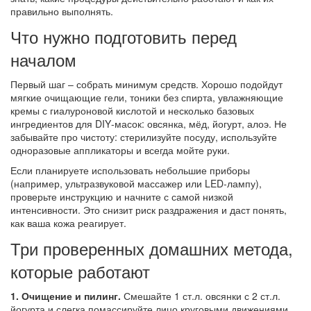
правильно выполнять.
Что нужно подготовить перед
началом
Первый шаг – собрать минимум средств. Хорошо подойдут
мягкие очищающие гели, тоники без спирта, увлажняющие
кремы с гиалуроновой кислотой и несколько базовых
ингредиентов для DIY‑масок: овсянка, мёд, йогурт, алоэ. Не
забывайте про чистоту: стерилизуйте посуду, используйте
одноразовые аппликаторы и всегда мойте руки.
Если планируете использовать небольшие приборы
(например, ультразвуковой массажер или LED‑лампу),
проверьте инструкцию и начните с самой низкой
интенсивности. Это снизит риск раздражения и даст понять,
как ваша кожа реагирует.
Три проверенных домашних метода,
которые работают
1. Очищение и пилинг.
Смешайте 1 ст.л. овсянки с 2 ст.л.
йогурта и слегка помассируйте лицо круговыми движениями.