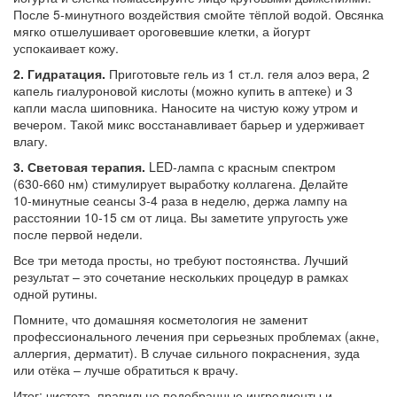
После 5‑минутного воздействия смойте тёплой водой. Овсянка
мягко отшелушивает ороговевшие клетки, а йогурт
успокаивает кожу.
2. Гидратация.
Приготовьте гель из 1 ст.л. геля алоэ вера, 2
капель гиалуроновой кислоты (можно купить в аптеке) и 3
капли масла шиповника. Наносите на чистую кожу утром и
вечером. Такой микс восстанавливает барьер и удерживает
влагу.
3. Световая терапия.
LED‑лампа с красным спектром
(630‑660 нм) стимулирует выработку коллагена. Делайте
10‑минутные сеансы 3‑4 раза в неделю, держа лампу на
расстоянии 10‑15 см от лица. Вы заметите упругость уже
после первой недели.
Все три метода просты, но требуют постоянства. Лучший
результат – это сочетание нескольких процедур в рамках
одной рутины.
Помните, что домашняя косметология не заменит
профессионального лечения при серьезных проблемах (акне,
аллергия, дерматит). В случае сильного покраснения, зуда
или отёка – лучше обратиться к врачу.
Итог: чистота, правильно подобранные ингредиенты и