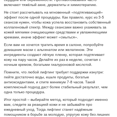
включают тяжёлый акне, дерматиты и химиотерапию.
Не стоит рассчитывать на мгновенный «подтягивающий»
эффект после одной процедуры. Как правило, курс из 3‑5
сеансов нужен, чтобы кожа успела восстановить собственный
коллагеновый спектр. Между сеансами важно ухаживать за
кожей мягкими очищающими средствами и увлажняющими
кремами, иначе эффект может «смыться».
Если вам не хочется тратить время в салоне, попробуйте
домашние маски с альгинатом или желатином. Эти
ингредиенты создают лёгкую пленку, которая подтягивает
кожу на пару часов. Делайте их раз в неделю, сочетая с
ночным кремом, богатыми гиалуроновой кислотой.
Помните, что любой лифтинг требует поддержки изнутри:
пейте достаточно воды, ешьте продукты, богатые
антиоксидантами, и спите минимум 7‑8 часов. Такой
комплексный подход даст более стабильный результат, чем
одна только процедура.
Итог простой – выбирайте метод, который подходит именно
вам, следите за реакцией кожи и не забывайте про
ежедневный уход. Тогда лифтинг станет надёжным
помощником в борьбе за молодую, упругую кожу без лишних