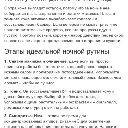
С утра кожа выглядит усталой, потому что за ночь в неё
собирается пыль, загрязнения и остатки макияжа. Плюс, в
темноте кожа активнее вырабатывает коллаген и
восстанавливает барьер. Если вечером не смыть грязь и не
нанести питательные средства, все эти процессы идут в
пустую. Поэтому ровный, короткий набор действий перед сном
спасает ваше лицо от преждевременного старения и сухости.
Этапы идеальной ночной рутины
1. Снятие макияжа и очищение.
Даже если вы просто
пришли с работы без косметики, кожа всё равно покрыта
кожным салом и полугорячим потоотделением. Используйте
мягкое очищающее молочко или гелевый пенка. Важнее, чем
аромат – чтобы не сушило.
2. Тоник.
Он восстанавливает pH и подготавливает кожу к
дальнейшему уходу. Выбирайте «без алкоголя», с
успокаивающими растительными экстрактами – скальпелл,
ромашка или огурец отлично работают.
3. Сыворотка.
Ночь – отличное время для
концентрированных активов. Витамин C для осветления,
ретинол для обновления, пептиды для упругости. Наносите