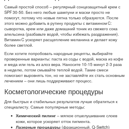
Самый простой способ – регулярный сонцезащитный крем с
SPF 30‑50. Без него любые шампуни и маски просто не
помогут, потому что новые пятна только образуются. После
этого можно добавить в рутину продукты с витамином C:
сыворотка, крем или даже домашний тоник из свежего сока
апельсина (разбавьте водой, чтобы избежать раздражения).
Витамин C ускоряет расщепление меланина и делает кожу
более светлой.
Если хотите попробовать народные рецепты, выбирайте
проверенные варианты: паста из соды с водой, маска из кофе
и меда или гель из алоэ вера. Наносите 10‑15 минут 2‑3 раза
в неделю, потом смывайте теплой водой. Такие смеси
помогают выровнять тон, но не заставляйте их стать основным
лечением – они лишь поддерживают процесс.
Косметологические процедуры
Для быстрых и стабильных результатов лучше обратиться к
специалисту. Самые популярные методы:
Химический пилинг
– мягкое отшелушивание слоев
кожи, которое ускоряет отток пигмента.
Лазерные процедуры
(фракционный, Q‑Switch)