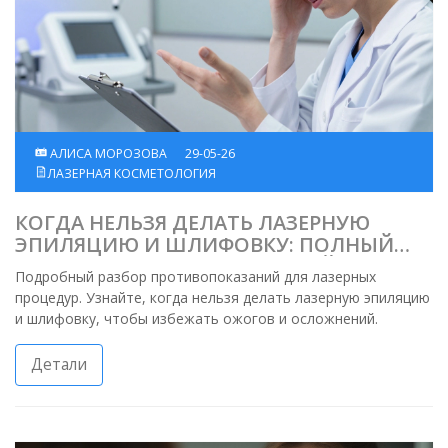
АЛИСА МОРОЗОВА
29-05-26
ЛАЗЕРНАЯ КОСМЕТОЛОГИЯ
КОГДА НЕЛЬЗЯ ДЕЛАТЬ ЛАЗЕРНУЮ
ЭПИЛЯЦИЮ И ШЛИФОВКУ: ПОЛНЫЙ
СПИСОК ПРОТИВОПОКАЗАНИЙ
Подробный разбор противопоказаний для лазерных
процедур. Узнайте, когда нельзя делать лазерную эпиляцию
и шлифовку, чтобы избежать ожогов и осложнений.
Детали