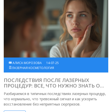
АЛИСА МОРОЗОВА
14-07-25
ЛАЗЕРНАЯ КОСМЕТОЛОГИЯ
ПОСЛЕДСТВИЯ ПОСЛЕ ЛАЗЕРНЫХ
ПРОЦЕДУР: ВСЕ, ЧТО НУЖНО ЗНАТЬ О
БЕЗОПАСНОСТИ И ВОССТАНОВЛЕНИИ
Разбираемся в типичных последствиях лазерных процедур,
что нормально, что тревожный сигнал и как ускорить
восстановление без неприятных сюрпризов.