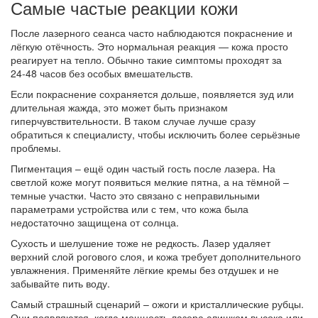
Самые частые реакции кожи
После лазерного сеанса часто наблюдаются покраснение и
лёгкую отёчность. Это нормальная реакция — кожа просто
реагирует на тепло. Обычно такие симптомы проходят за
24‑48 часов без особых вмешательств.
Если покраснение сохраняется дольше, появляется зуд или
длительная жажда, это может быть признаком
гиперчувствительности. В таком случае лучше сразу
обратиться к специалисту, чтобы исключить более серьёзные
проблемы.
Пигментация – ещё один частый гость после лазера. На
светлой коже могут появиться мелкие пятна, а на тёмной –
темные участки. Часто это связано с неправильными
параметрами устройства или с тем, что кожа была
недостаточно защищена от солнца.
Сухость и шелушение тоже не редкость. Лазер удаляет
верхний слой рогового слоя, и кожа требует дополнительного
увлажнения. Применяйте лёгкие кремы без отдушек и не
забывайте пить воду.
Самый страшный сценарий – ожоги и кристаллические рубцы.
Они появляются, когда мощность лазера слишком высока или