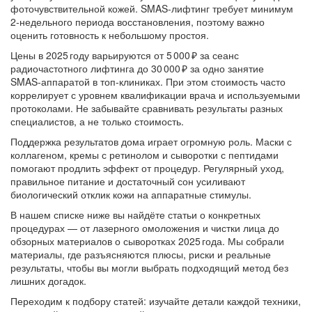
фоточувствительной кожей. SMAS‑лифтинг требует минимум
2‑недельного периода восстановления, поэтому важно
оценить готовность к небольшому простоя.
Цены в 2025 году варьируются от 5 000 ₽ за сеанс
радиочастотного лифтинга до 30 000 ₽ за одно занятие
SMAS‑аппаратой в топ‑клиниках. При этом стоимость часто
коррелирует с уровнем квалификации врача и используемыми
протоколами. Не забывайте сравнивать результаты разных
специалистов, а не только стоимость.
Поддержка результатов дома играет огромную роль. Маски с
коллагеном, кремы с ретинолом и сыворотки с пептидами
помогают продлить эффект от процедур. Регулярный уход,
правильное питание и достаточный сон усиливают
биологический отклик кожи на аппаратные стимулы.
В нашем списке ниже вы найдёте статьи о конкретных
процедурах — от лазерного омоложения и чистки лица до
обзорных материалов о сыворотках 2025 года. Мы собрали
материалы, где разъясняются плюсы, риски и реальные
результаты, чтобы вы могли выбрать подходящий метод без
лишних догадок.
Переходим к подбору статей: изучайте детали каждой техники,