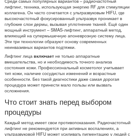
Среди самых популярных вариантов –
радиочастотный
лифтинг
,
техника, использующая энергию RF для стимуляции
коллагена
. Он часто сочетается с
ультразвуковым HIFU
, где
высокочастотный фокусированный ультразвук проникает в
глубокие слои дермы, вызывая уплотнение тканей
. Ещё один
мощный инструмент –
SMAS‑лифтинг
,
аппаратный метод,
влияющий на супермышечную апоневрозную систему лица
.
Эти три технологии образуют основу современных
неинвазивных вариантов подтяжки.
Лифтинг лица
включает
не только аппаратные
вмешательства, но и необходимость точного анализа
состояния кожи. Профессиональный косметолог учитывает
тип кожи, наличие сосудистых изменений и возрастные
особенности. Без такой диагностики даже самая дорогая
процедура может принести мало пользы или вызвать
осложнения.
Что стоит знать перед выбором
процедуры
Каждый метод имеет свои противопоказания. Радиочастотный
лифтинг не рекомендуется при активных воспалениях, а
ультразвуковой HIFU может усиливать пигментацию у людей с