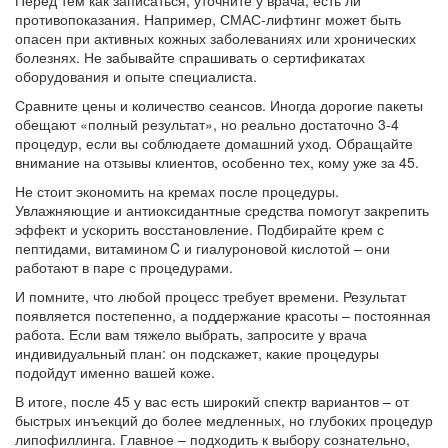
Перед тем как записаться, уточните у врача, есть ли
противопоказания. Например, СМАС‑лифтинг может быть
опасен при активных кожных заболеваниях или хронических
болезнях. Не забывайте спрашивать о сертификатах
оборудования и опыте специалиста.
Сравните цены и количество сеансов. Иногда дорогие пакеты
обещают «полный результат», но реально достаточно 3‑4
процедур, если вы соблюдаете домашний уход. Обращайте
внимание на отзывы клиентов, особенно тех, кому уже за 45.
Не стоит экономить на кремах после процедуры.
Увлажняющие и антиоксидантные средства помогут закрепить
эффект и ускорить восстановление. Подбирайте крем с
пептидами, витамином C и гиалуроновой кислотой – они
работают в паре с процедурами.
И помните, что любой процесс требует времени. Результат
появляется постепенно, а поддержание красоты – постоянная
работа. Если вам тяжело выбрать, запросите у врача
индивидуальный план: он подскажет, какие процедуры
подойдут именно вашей коже.
В итоге, после 45 у вас есть широкий спектр вариантов – от
быстрых инъекций до более медленных, но глубоких процедур
липофиллинга. Главное – подходить к выбору сознательно,