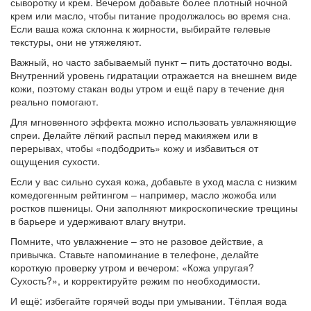
сыворотку и крем. Вечером добавьте более плотный ночной
крем или масло, чтобы питание продолжалось во время сна.
Если ваша кожа склонна к жирности, выбирайте гелевые
текстуры, они не утяжеляют.
Важный, но часто забываемый пункт – пить достаточно воды.
Внутренний уровень гидратации отражается на внешнем виде
кожи, поэтому стакан воды утром и ещё пару в течение дня
реально помогают.
Для мгновенного эффекта можно использовать увлажняющие
спреи. Делайте лёгкий распыл перед макияжем или в
перерывах, чтобы «подбодрить» кожу и избавиться от
ощущения сухости.
Если у вас сильно сухая кожа, добавьте в уход масла с низким
комедогенным рейтингом – например, масло жожоба или
ростков пшеницы. Они заполняют микроскопические трещины
в барьере и удерживают влагу внутри.
Помните, что увлажнение – это не разовое действие, а
привычка. Ставьте напоминание в телефоне, делайте
короткую проверку утром и вечером: «Кожа упругая?
Сухость?», и корректируйте режим по необходимости.
И ещё: избегайте горячей воды при умывании. Тёплая вода