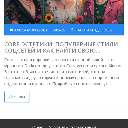
АЛИСА МОРОЗОВА
2-05-25
КРАСОТА И ЗДОРОВЬЕ
CORE-ЭСТЕТИКИ: ПОПУЛЯРНЫЕ СТИЛИ
СОЦСЕТЕЙ И КАК НАЙТИ СВОЮ
ИНДИВИДУАЛЬНОСТЬ
Core-эстетики ворвались в соцсети с новой силой — от
мрачного Darkcore до уютного Cottagecore и яркого Kidcore.
В статье объясняются истоки этих стилей, как они
отличаются друг от друга и почему цепляют современных
подростков и взрослых. Подробные советы помогут
подобрать свою core-эстетику: на что смотреть, какие
детали важны, как не раствориться в тренде. Есть
Детали
интересные факты о самом феномене core, цитаты
специалистов и даже адрес, где можно подробно узнать о
каждом стиле. Всё — просто, честно, с фишками для жизни.
О нас
Условия использования