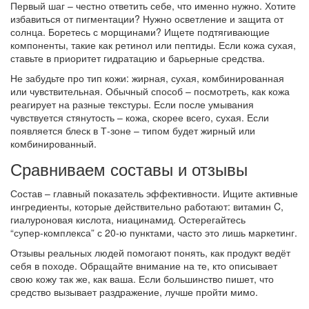
Первый шаг – честно ответить себе, что именно нужно. Хотите
избавиться от пигментации? Нужно осветление и защита от
солнца. Боретесь с морщинами? Ищете подтягивающие
компоненты, такие как ретинол или пептиды. Если кожа сухая,
ставьте в приоритет гидратацию и барьерные средства.
Не забудьте про тип кожи: жирная, сухая, комбинированная
или чувствительная. Обычный способ – посмотреть, как кожа
реагирует на разные текстуры. Если после умывания
чувствуется стянутость – кожа, скорее всего, сухая. Если
появляется блеск в Т‑зоне – типом будет жирный или
комбинированный.
Сравниваем составы и отзывы
Состав – главный показатель эффективности. Ищите активные
ингредиенты, которые действительно работают: витамин C,
гиалуроновая кислота, ниацинамид. Остерегайтесь
“супер‑комплекса” с 20‑ю пунктами, часто это лишь маркетинг.
Отзывы реальных людей помогают понять, как продукт ведёт
себя в походе. Обращайте внимание на те, кто описывает
свою кожу так же, как ваша. Если большинство пишет, что
средство вызывает раздражение, лучше пройти мимо.