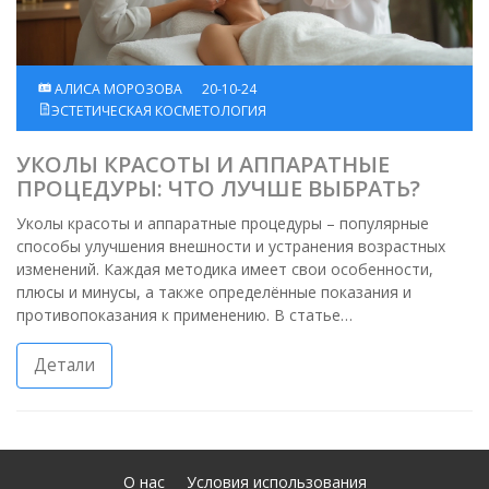
АЛИСА МОРОЗОВА
20-10-24
ЭСТЕТИЧЕСКАЯ КОСМЕТОЛОГИЯ
УКОЛЫ КРАСОТЫ И АППАРАТНЫЕ
ПРОЦЕДУРЫ: ЧТО ЛУЧШЕ ВЫБРАТЬ?
Уколы красоты и аппаратные процедуры – популярные
способы улучшения внешности и устранения возрастных
изменений. Каждая методика имеет свои особенности,
плюсы и минусы, а также определённые показания и
противопоказания к применению. В статье
рассматриваются основные аспекты каждого метода и
даются полезные советы по выбору подходящего способа
Детали
для сохранения молодости и красоты кожи. Читатели
узнают, какие факторы следует учитывать, выбирая между
инъекциями и аппаратной косметологией, и как сделать
процесс потери внешности более комфортным и
безопасным.
О нас
Условия использования