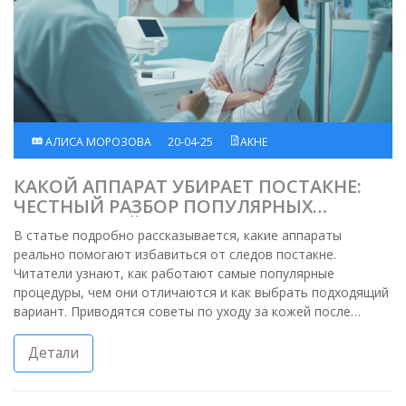
АЛИСА МОРОЗОВА
20-04-25
АКНЕ
КАКОЙ АППАРАТ УБИРАЕТ ПОСТАКНЕ:
ЧЕСТНЫЙ РАЗБОР ПОПУЛЯРНЫХ
ТЕХНОЛОГИЙ
В статье подробно рассказывается, какие аппараты
реально помогают избавиться от следов постакне.
Читатели узнают, как работают самые популярные
процедуры, чем они отличаются и как выбрать подходящий
вариант. Приводятся советы по уходу за кожей после
процедур и реальные факты о результатах. Освещаются
нюансы выбора клиники и врача. Практические
Детали
рекомендации помогут избежать ошибок и сделать кожу
ровнее.