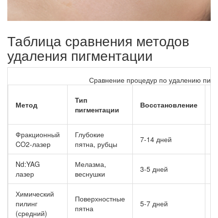
Таблица сравнения методов
удаления пигментации
Сравнение процедур по удалению пиг
Тип
К
Метод
Восстановление
пигментации
с
Фракционный
Глубокие
7-14 дней
1
CO2-лазер
пятна, рубцы
Nd:YAG
Мелазма,
3-5 дней
3
лазер
веснушки
Химический
Поверхностные
пилинг
5-7 дней
3
пятна
(средний)