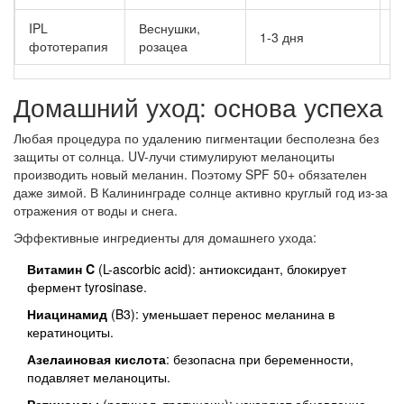
IPL
Веснушки,
1-3 дня
4
фототерапия
розацеа
Домашний уход: основа успеха
Любая процедура по удалению пигментации бесполезна без
защиты от солнца. UV-лучи стимулируют меланоциты
производить новый меланин. Поэтому SPF 50+ обязателен
даже зимой. В Калининграде солнце активно круглый год из-за
отражения от воды и снега.
Эффективные ингредиенты для домашнего ухода:
Витамин C
(L-ascorbic acid): антиоксидант, блокирует
фермент tyrosinase.
Ниацинамид
(B3): уменьшает перенос меланина в
кератиноциты.
Азелаиновая кислота
: безопасна при беременности,
подавляет меланоциты.
Ретиноиды
(ретинол, третиноин): ускоряют обновление