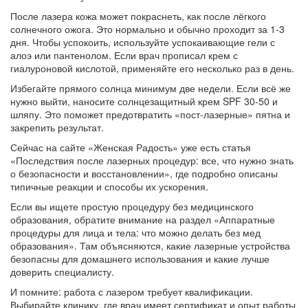
После лазера кожа может покраснеть, как после лёгкого
солнечного ожога. Это нормально и обычно проходит за 1‑3
дня. Чтобы успокоить, используйте успокаивающие гели с
алоэ или пантенолом. Если врач прописал крем с
гиалуроновой кислотой, применяйте его несколько раз в день.
Избегайте прямого солнца минимум две недели. Если всё же
нужно выйти, наносите солнцезащитный крем SPF 30‑50 и
шляпу. Это поможет предотвратить «пост‑лазерные» пятна и
закрепить результат.
Сейчас на сайте «Женская Радость» уже есть статья
«Последствия после лазерных процедур: все, что нужно знать
о безопасности и восстановлении», где подробно описаны
типичные реакции и способы их ускорения.
Если вы ищете простую процедуру без медицинского
образования, обратите внимание на раздел «Аппаратные
процедуры для лица и тела: что можно делать без мед
образования». Там объясняются, какие лазерные устройства
безопасны для домашнего использования и какие лучше
доверить специалисту.
И помните: работа с лазером требует квалификации.
Выбирайте клинику, где врач имеет сертификат и опыт работы