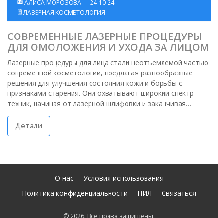
АЛИСА МОРОЗОВА
24-10-24
ЛАЗЕРНАЯ КОСМЕТОЛОГИЯ
СОВРЕМЕННЫЕ ЛАЗЕРНЫЕ ПРОЦЕДУРЫ
ДЛЯ ОМОЛОЖЕНИЯ И УХОДА ЗА ЛИЦОМ
Лазерные процедуры для лица стали неотъемлемой частью
современной косметологии, предлагая разнообразные
решения для улучшения состояния кожи и борьбы с
признаками старения. Они охватывают широкий спектр
техник, начиная от лазерной шлифовки и заканчивая
сложными процедурами по коррекции пигментации и
сосудов. Каждая из процедур имеет свои специфические
Детали
функции и преимущества, которые могут значительно
повысить внешний вид и здоровье кожи. Важно учитывать
индивидуальные особенности и потребности кожи при
выборе процедуры. Эта статья поможет вам разобраться в
различных типах лазерных процедур и выбрать наиболее
О нас
Условия использования
подходящий вариант.
Политика конфиденциальности
ПИЛ
Связаться
© 2026. Все права защищены.