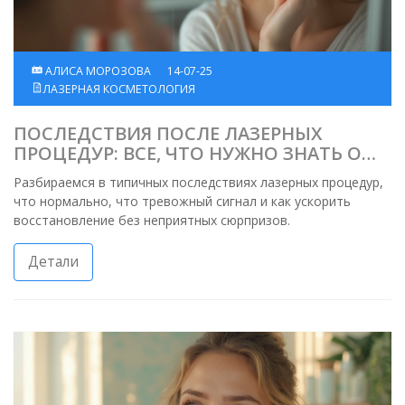
АЛИСА МОРОЗОВА
14-07-25
ЛАЗЕРНАЯ КОСМЕТОЛОГИЯ
ПОСЛЕДСТВИЯ ПОСЛЕ ЛАЗЕРНЫХ
ПРОЦЕДУР: ВСЕ, ЧТО НУЖНО ЗНАТЬ О
БЕЗОПАСНОСТИ И ВОССТАНОВЛЕНИИ
Разбираемся в типичных последствиях лазерных процедур,
что нормально, что тревожный сигнал и как ускорить
восстановление без неприятных сюрпризов.
Детали