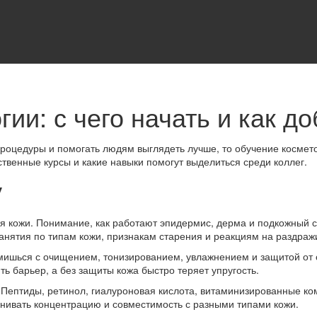
ии: с чего начать и как до
процедуры и помогать людям выглядеть лучше, то обучение космет
ственные курсы и какие навыки помогут выделиться среди коллег.
у
кожи. Понимание, как работают эпидермис, дерма и подкожный сл
анятия по типам кожи, признакам старения и реакциям на раздраж
мишься с очищением, тонизированием, увлажнением и защитой от с
ь барьер, а без защиты кожа быстро теряет упругость.
 Пептиды, ретинол, гиалуроновая кислота, витаминизированные ком
енивать концентрацию и совместимость с разными типами кожи.