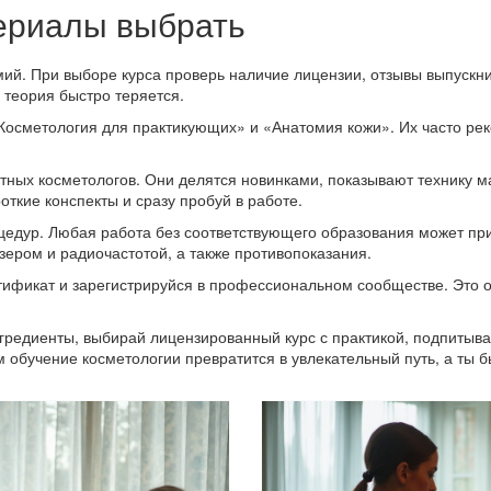
териалы выбрать
мий. При выборе курса проверь наличие лицензии, отзывы выпускн
а теория быстро теряется.
«Косметология для практикующих» и «Анатомия кожи». Их часто ре
стных косметологов. Они делятся новинками, показывают технику 
ткие конспекты и сразу пробуй в работе.
оцедур. Любая работа без соответствующего образования может пр
зером и радиочастотой, а также противопоказания.
тификат и зарегистрируйся в профессиональном сообществе. Это 
гредиенты, выбирай лицензированный курс с практикой, подпитыва
м обучение косметологии превратится в увлекательный путь, а ты