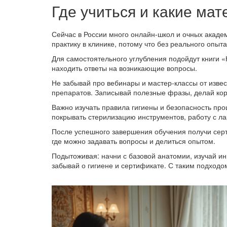
Где учиться и какие ма
Сейчас в России много онлайн‑школ и очных акаде
практику в клинике, потому что без реального опыт
Для самостоятельного углубления подойдут книги 
находить ответы на возникающие вопросы.
Не забывай про вебинары и мастер‑классы от изве
препаратов. Записывай полезные фразы, делай коро
Важно изучать правила гигиены и безопасность пр
покрывать стерилизацию инструментов, работу с ла
После успешного завершения обучения получи сер
где можно задавать вопросы и делиться опытом.
Подытоживая: начни с базовой анатомии, изучай ин
забывай о гигиене и сертификате. С таким подходо