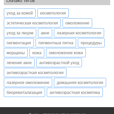
уход за кожей
косметология
эстетическая косметология
омоложение
уход за лицом
акне
лазерная косметология
пигментация
пигментные пятна
процедуры
морщины
кожа
омоложение кожи
лечение акне
антивозрастной уход
антивозрастная косметология
лазерное омоложение
домашняя косметология
биоревитализация
антивозрастная косметика