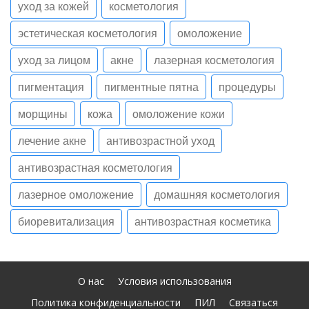
уход за кожей
косметология
эстетическая косметология
омоложение
уход за лицом
акне
лазерная косметология
пигментация
пигментные пятна
процедуры
морщины
кожа
омоложение кожи
лечение акне
антивозрастной уход
антивозрастная косметология
лазерное омоложение
домашняя косметология
биоревитализация
антивозрастная косметика
О нас
Условия использования
Политика конфиденциальности
ПИЛ
Связаться