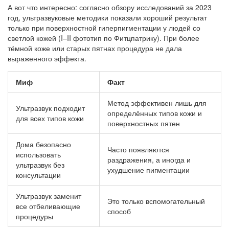
А вот что интересно: согласно обзору исследований за 2023
год, ультразвуковые методики показали хороший результат
только при поверхностной гиперпигментации у людей со
светлой кожей (I–II фототип по Фитцпатрику). При более
тёмной коже или старых пятнах процедура не дала
выраженного эффекта.
Миф
Факт
Метод эффективен лишь для
Ультразвук подходит
определённых типов кожи и
для всех типов кожи
поверхностных пятен
Дома безопасно
Часто появляются
использовать
раздражения, а иногда и
ультразвук без
ухудшение пигментации
консультации
Ультразвук заменит
Это только вспомогательный
все отбеливающие
способ
процедуры