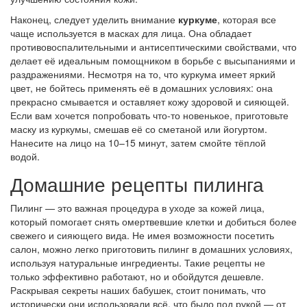
Наконец, следует уделить внимание
куркуме
, которая все
чаще используется в масках для лица. Она обладает
противовоспалительными и антисептическими свойствами, что
делает её идеальным помощником в борьбе с высыпаниями и
раздражениями. Несмотря на то, что куркума имеет яркий
цвет, не бойтесь применять её в домашних условиях: она
прекрасно смывается и оставляет кожу здоровой и сияющей.
Если вам хочется попробовать что-то новенькое, приготовьте
маску из куркумы, смешав её со сметаной или йогуртом.
Нанесите на лицо на 10–15 минут, затем смойте тёплой
водой.
Домашние рецепты пилинга
Пилинг — это важная процедура в уходе за кожей лица,
который помогает снять омертвевшие клетки и добиться более
свежего и сияющего вида. Не имея возможности посетить
салон, можно легко приготовить пилинг в домашних условиях,
используя натуральные ингредиенты. Такие рецепты не
только эффективно работают, но и обойдутся дешевле.
Раскрывая секреты наших бабушек, стоит понимать, что
исторически они использовали всё, что было под рукой — от