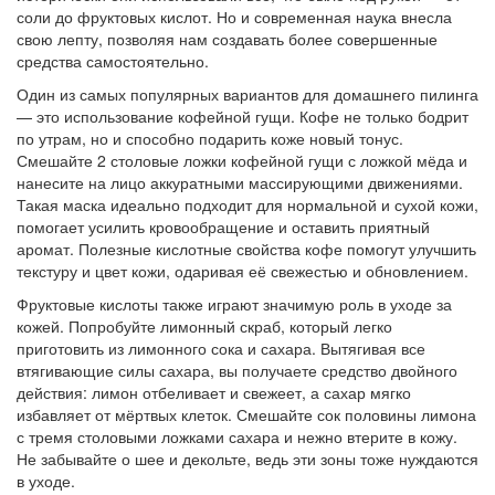
соли до фруктовых кислот. Но и современная наука внесла
свою лепту, позволяя нам создавать более совершенные
средства самостоятельно.
Один из самых популярных вариантов для домашнего пилинга
— это использование кофейной гущи. Кофе не только бодрит
по утрам, но и способно подарить коже новый тонус.
Смешайте 2 столовые ложки кофейной гущи с ложкой мёда и
нанесите на лицо аккуратными массирующими движениями.
Такая маска идеально подходит для нормальной и сухой кожи,
помогает усилить кровообращение и оставить приятный
аромат. Полезные кислотные свойства кофе помогут улучшить
текстуру и цвет кожи, одаривая её свежестью и обновлением.
Фруктовые кислоты также играют значимую роль в уходе за
кожей. Попробуйте лимонный скраб, который легко
приготовить из лимонного сока и сахара. Вытягивая все
втягивающие силы сахара, вы получаете средство двойного
действия: лимон отбеливает и свежеет, а сахар мягко
избавляет от мёртвых клеток. Смешайте сок половины лимона
с тремя столовыми ложками сахара и нежно втерите в кожу.
Не забывайте о шее и декольте, ведь эти зоны тоже нуждаются
в уходе.