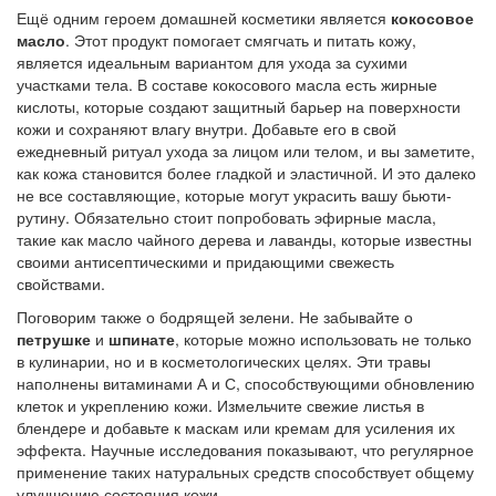
Ещё одним героем домашней косметики является
кокосовое
масло
. Этот продукт помогает смягчать и питать кожу,
является идеальным вариантом для ухода за сухими
участками тела. В составе кокосового масла есть жирные
кислоты, которые создают защитный барьер на поверхности
кожи и сохраняют влагу внутри. Добавьте его в свой
ежедневный ритуал ухода за лицом или телом, и вы заметите,
как кожа становится более гладкой и эластичной. И это далеко
не все составляющие, которые могут украсить вашу бьюти-
рутину. Обязательно стоит попробовать эфирные масла,
такие как масло чайного дерева и лаванды, которые известны
своими антисептическими и придающими свежесть
свойствами.
Поговорим также о бодрящей зелени. Не забывайте о
петрушке
и
шпинате
, которые можно использовать не только
в кулинарии, но и в косметологических целях. Эти травы
наполнены витаминами А и С, способствующими обновлению
клеток и укреплению кожи. Измельчите свежие листья в
блендере и добавьте к маскам или кремам для усиления их
эффекта. Научные исследования показывают, что регулярное
применение таких натуральных средств способствует общему
улучшению состояния кожи.