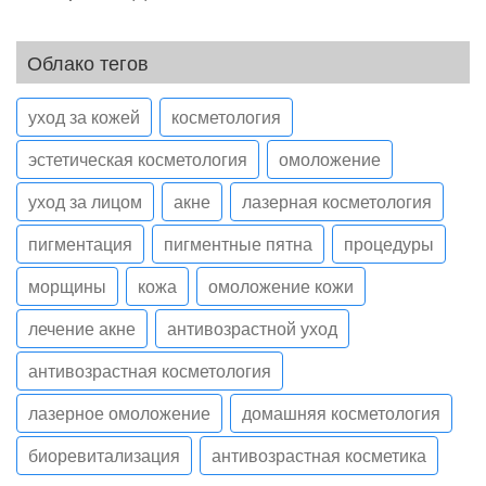
Облако тегов
уход за кожей
косметология
эстетическая косметология
омоложение
уход за лицом
акне
лазерная косметология
пигментация
пигментные пятна
процедуры
морщины
кожа
омоложение кожи
лечение акне
антивозрастной уход
антивозрастная косметология
лазерное омоложение
домашняя косметология
биоревитализация
антивозрастная косметика