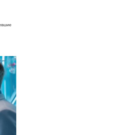
вевшие