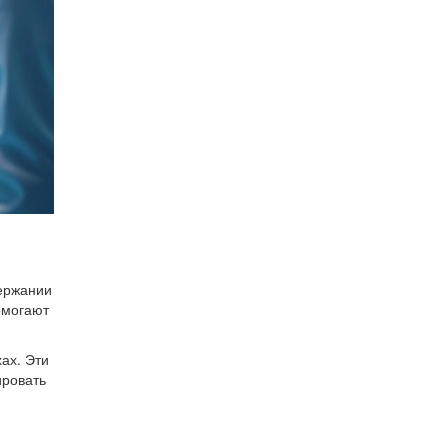
держании
омогают
ах. Эти
ировать