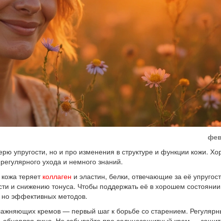
фев
рю упругости, но и про изменения в структуре и функции кожи. Х
регулярного ухода и немного знаний.
м кожа теряет
коллаген
и эластин, белки, отвечающие за её упругост
сти и снижению тонуса. Чтобы поддержать её в хорошем состоянии
, но эффективных методов.
лажняющих кремов — первый шаг к борьбе со старением. Регуляр
, обновляя лицо. Не забывайте про солнцезащитный крем — защит