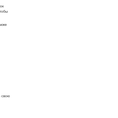
ок
чтобы
акже
ь свою