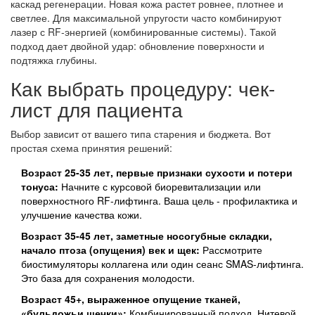
каскад регенерации. Новая кожа растет ровнее, плотнее и
светлее. Для максимальной упругости часто комбинируют
лазер с RF-энергией (комбинированные системы). Такой
подход дает двойной удар: обновление поверхности и
подтяжка глубины.
Как выбрать процедуру: чек-
лист для пациента
Выбор зависит от вашего типа старения и бюджета. Вот
простая схема принятия решений:
Возраст 25-35 лет, первые признаки сухости и потери
тонуса:
Начните с курсовой биоревитализации или
поверхностного RF-лифтинга. Ваша цель - профилактика и
улучшение качества кожи.
Возраст 35-45 лет, заметные носогубные складки,
начало птоза (опущения) век и щек:
Рассмотрите
биостимуляторы коллагена или один сеанс SMAS-лифтинга.
Это база для сохранения молодости.
Возраст 45+, выраженное опущение тканей,
«бульдожьи щечки»:
Комбинированный подход. Нитевой