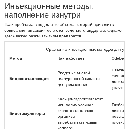
Инъекционные методы:
наполнение изнутри
Если проблема в недостатке объема, который приводит к
обвисанию, инъекции остаются золотым стандартом. Однако
здесь важно различать типы препаратов.
Сравнение инъекционных методов для упр
Метод
Как работает
Эффект
Светлое
Введение чистой
сияние,
Биоревитализация
гиалуроновой кислоты
легкое
для увлажнения
уплотне
Кальцийгидроксиапатит
или полимолочная
Глубокий
кислота заставляют
лифтинг,
Биостимуляторы
организм
повышен
вырабатывать новый
плотност
коллаген