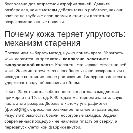
бесполезно для возрастной атрофии тканей. Давайте
разберемся, какие методы действительно работают, как они
влияют на глубокие слои дермы и стоит ли платить за
разрекламированные новинки.
Почему кожа теряет упругость:
механизм старения
Прежде чем выбирать метод, нужно понять врага. Упругость
кожи держится на трех китах:
коллагене
,
эластине
и
гиалуроновой кислоте
. Коллаген - это каркас, скелет нашей
кожи. Эластин отвечает за способность ткани возвращаться в
исходное состояние после растяжения. Гиалуроновая кислота
удерживает воду, обеспечивая объем.
После 25 лет синтез собственного коллагена замедляется
примерно на 1% в год. К 40 годам мы теряем значительную
часть этого резерва. Добавьте к этому ультрафиолет
(фотоaging), стресс, неправильное питание и гравитацию.
Результат: рыхлость, брыли, носогубные складки. Задача
современных процедур - не наклейка пластыря сверху, а
перезапуск клеточной фабрики внутри.