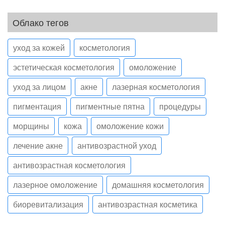
Облако тегов
уход за кожей
косметология
эстетическая косметология
омоложение
уход за лицом
акне
лазерная косметология
пигментация
пигментные пятна
процедуры
морщины
кожа
омоложение кожи
лечение акне
антивозрастной уход
антивозрастная косметология
лазерное омоложение
домашняя косметология
биоревитализация
антивозрастная косметика