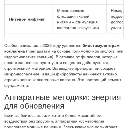
Механическая
Немедле
фиксация тканей
подъем 
Нитевой лифтинг
нитями + стимуляция
долгоср
коллагена вокруг нити
уплотне
Особое внимание в 2026 году уделяется
биостимуляторам
коллагена
(
препаратам на основе полимолочной кислоты или
гидроксиапатита кальция
). В отличие от филлеров, которые
просто заполняют пустоту, эти вещества действуют как
строительный материал. Вы вводите препарат, он создает
микро-воспаление, и ваши фибробласты начинают активно
строить новые коллагеновые волокна. Это настоящий ремонт
фундамента.
Аппаратные методики: энергия
для обновления
Если вы боитесь игл или хотите более масштабного
воздействия без хирургии, аппаратная косметология
предлагает мощные решения. Здесь ключевую роль играет