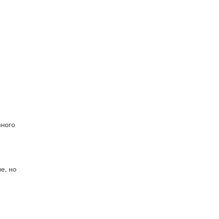
нного
е, но