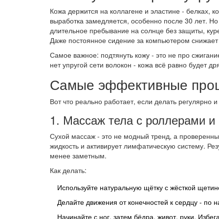
Кожа держится на коллагене и эластине - белках, к
выработка замедляется, особенно после 30 лет. Но 
длительное пребывание на солнце без защиты, курен
Даже постоянное сидение за компьютером снижает 
Самое важное: подтянуть кожу - это не про сжигани
нет упругой сети волокон - кожа всё равно будет д
Самые эффективные проц
Вот что реально работает, если делать регулярно и
1. Массаж тела с роллерами и
Сухой массаж - это не модный тренд, а проверенн
жидкость и активирует лимфатическую систему. Резу
менее заметным.
Как делать:
Используйте натуральную щётку с жёсткой щетин
Делайте движения от конечностей к сердцу - по
Начинайте с ног, затем бёдра, живот, руки. Избе