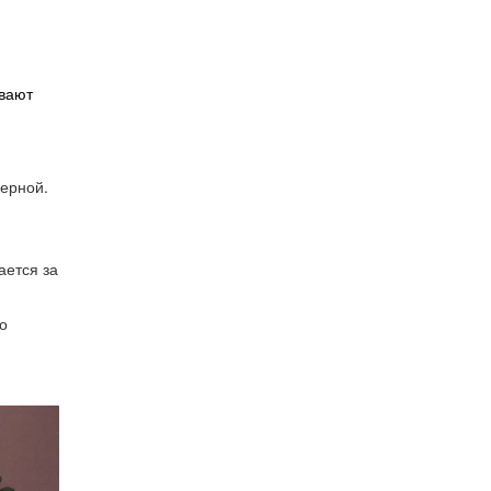
ивают
мерной.
ается за
о