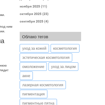
ноября 2025
(11)
октября 2025
(23)
жи.
сентября 2025
(4)
 под ним
нии.
Облако тегов
ла
уход за кожей
косметология
эстетическая косметология
шнюю
омоложение
уход за лицом
глядит
акне
лазерная косметология
пигментация
пигментные пятна