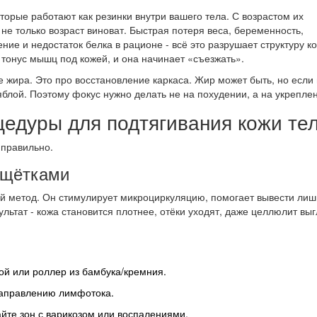
оторые работают как резинки внутри вашего тела. С возрастом их
не только возраст виноват. Быстрая потеря веса, беременность,
ие и недостаток белка в рационе - всё это разрушает структуру ко
тонус мышц под кожей, и она начинает «съезжать».
е жира. Это про восстановление каркаса. Жир может быть, но если
ряблой. Поэтому фокус нужно делать не на похудении, а на укрепле
едуры для подтягивания кожи те
 правильно.
 щётками
ый метод. Он стимулирует микроциркуляцию, помогает вывести ли
льтат - кожа становится плотнее, отёки уходят, даже целлюлит вы
ой или роллер из бамбука/кремния.
 направлению лимфотока.
гайте зон с варикозом или воспалениями.