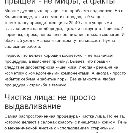
прыщей - не мифы, а факты
Многие думают, что прыщи - это проблема подростков. Но в
Калининграде, как и во многих городах, всё чаще к
косметологу приходят женщины 25-40 лет с упорными
высыпаниями на подбородке, щеках и вокруг рта. Причина?
Гормоны, стресс, неправильное питание, плохая экология. И
обычный уход с мылом и тоником тут не спасает. Нужна
системная работа.
Первое, что делает хороший косметолог - не назначает
процедуры, а выясняет причину. Бывает, что прыщи -
следствие дисбактериоза кишечника. Иногда - реакция на
косметику с комедогенными компонентами. А иногда - просто
избыток себума и забитые поры. Без диагностики любая
процедура - стрельба в тёмную.
Чистка лица: не просто
выдавливание
Самая распространённая процедура - чистка лица. Но не та,
которую делают в салонах красоты с пинцетом и криком. Речь
о
механической чистке
с использованием стерильных