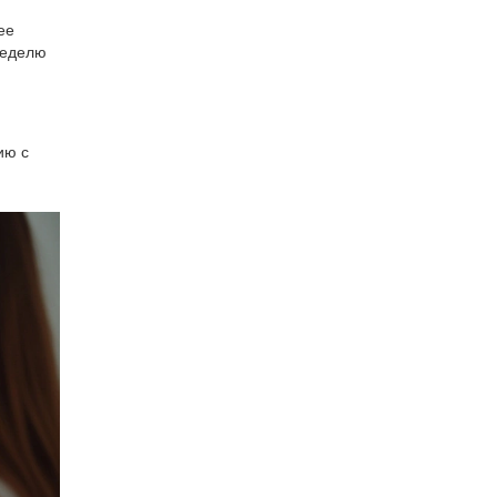
ее
неделю
ию с