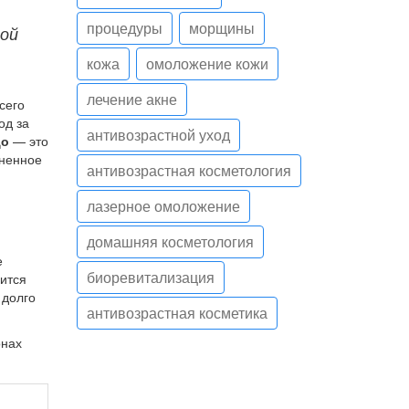
процедуры
морщины
ной
кожа
омоложение кожи
лечение акне
сего
од за
антивозрастной уход
цо
— это
мненное
антивозрастная косметология
лазерное омоложение
домашняя косметология
е
биоревитализация
ится
 долго
антивозрастная косметика
онах