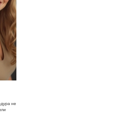
едура не
или
я