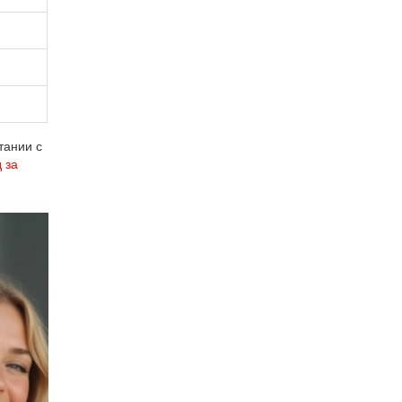
тании с
 за