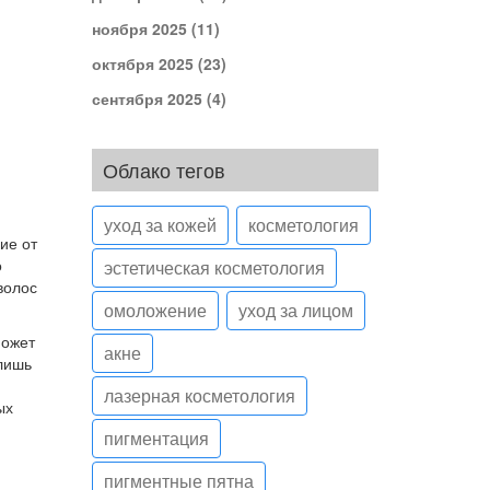
ноября 2025
(11)
октября 2025
(23)
сентября 2025
(4)
Облако тегов
уход за кожей
косметология
ие от
о
эстетическая косметология
волос
омоложение
уход за лицом
может
акне
 лишь
лазерная косметология
ых
пигментация
пигментные пятна