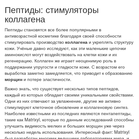
Пептиды: стимуляторы
коллагена
Пептиды становятся все более популярными в
антивозрастной косметике благодаря своей способности
стимулировать производство
коллагена
и укреплять структуру
кожи. Учёные давно исследуют, как эти маленькие цепочки
аминокислот могут воздействовать на клетки кожи и их
регенерацию. Коллаген же играет неоценимую роль в
поддержании упругости и гладкости кожи. С возрастом его
выработка заметно замедляется, что приводит к образованию
морщин
и потере эластичности.
Важно знать, что существует несколько типов пептидов,
каждый из которых обладает своими уникальными свойствами.
Одни из них отвечают за увлажнение, другие же активно
стимулируют клеточное обновление и коллагеновую синтез.
Наиболее известными из последних являются пентапептиды,
такие как Matrixyl, которые по данным исследований способны
улучшить видимость мелких и больших морщин уже через
несколько недель использования. Интересный факт: Matrixyl
был разработан многими ведущими лабораториями мира, и