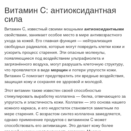
Витамин C: антиоксидантная
сила
Витамин C, известный своими мощными
антиоксидантными
свойствами, занимает особое место в мире антивозрастного
ухода за кожей. Его главная функция — нейтрализация
свободных радикалов, которые могут повредить клетки кожи и
ускорить процесс старения. Эти опасные молекулы,
появляющиеся под воздействием ультрафиолета и
загрязнённого воздуха, могут разрушать клеточную структуру,
что проявляется в виде
морщин
и потери упругости кожи.
Витамин C помогает предотвратить эти вредные воздействия,
защищая кожу и сохраняя ее здоровой и молодой.
Этот витамин также известен своей способностью
стимулировать выработку коллагена — белка, отвечающего за
упругость и эластичность кожи. Коллаген — это основа нашего
кожного каркаса, и его недостаток становится заметным по
мере старения. С возрастом синтез коллагена замедляется,
однако применение продуктов с витамином C может
способствовать его активизации. Это делает кожу более
гладкой и уменьшает видимость
морщин
. Многие