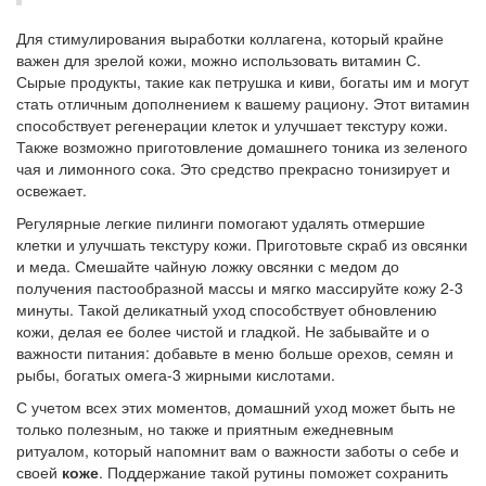
Для стимулирования выработки коллагена, который крайне
важен для зрелой кожи, можно использовать витамин С.
Сырые продукты, такие как петрушка и киви, богаты им и могут
стать отличным дополнением к вашему рациону. Этот витамин
способствует регенерации клеток и улучшает текстуру кожи.
Также возможно приготовление домашнего тоника из зеленого
чая и лимонного сока. Это средство прекрасно тонизирует и
освежает.
Регулярные легкие пилинги помогают удалять отмершие
клетки и улучшать текстуру кожи. Приготовьте скраб из овсянки
и меда. Смешайте чайную ложку овсянки с медом до
получения пастообразной массы и мягко массируйте кожу 2-3
минуты. Такой деликатный уход способствует обновлению
кожи, делая ее более чистой и гладкой. Не забывайте и о
важности питания: добавьте в меню больше орехов, семян и
рыбы, богатых омега-3 жирными кислотами.
С учетом всех этих моментов, домашний уход может быть не
только полезным, но также и приятным ежедневным
ритуалом, который напомнит вам о важности заботы о себе и
своей
коже
. Поддержание такой рутины поможет сохранить