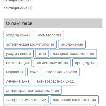
сентября 2025
(4)
Облако тегов
уход за кожей
косметология
эстетическая косметология
омоложение
уход за лицом
акне
лазерная косметология
пигментация
пигментные пятна
процедуры
морщины
кожа
омоложение кожи
лечение акне
антивозрастной уход
антивозрастная косметология
лазерное омоложение
домашняя косметология