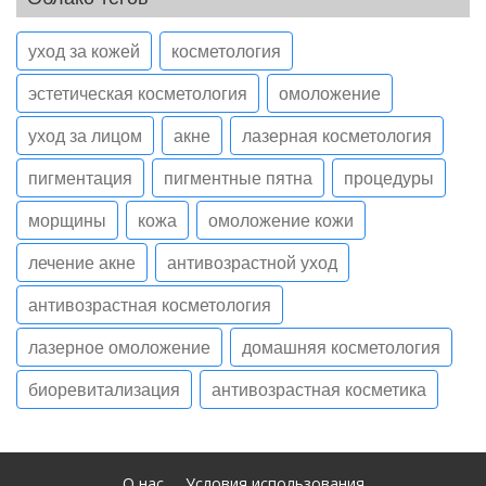
уход за кожей
косметология
эстетическая косметология
омоложение
уход за лицом
акне
лазерная косметология
пигментация
пигментные пятна
процедуры
морщины
кожа
омоложение кожи
лечение акне
антивозрастной уход
антивозрастная косметология
лазерное омоложение
домашняя косметология
биоревитализация
антивозрастная косметика
О нас
Условия использования