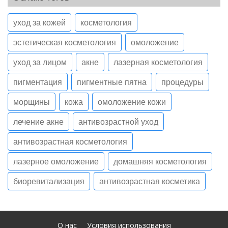
уход за кожей
косметология
эстетическая косметология
омоложение
уход за лицом
акне
лазерная косметология
пигментация
пигментные пятна
процедуры
морщины
кожа
омоложение кожи
лечение акне
антивозрастной уход
антивозрастная косметология
лазерное омоложение
домашняя косметология
биоревитализация
антивозрастная косметика
О нас
Условия использования