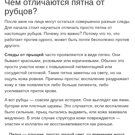
Чем отличаются пятна от
рубцов?
После акне на лице могут остаться совершенно разные следы.
Для начала стоит научиться отличать просто пятна от
настоящих рубцов. Почему это важно? Потому что то, что
работает против одного, может быть почти бесполезно против
другого.
Следы от прыщей
часто проявляются в виде пятен. Они
бывают красными, розовыми или коричневыми. Обычно это
просто участок кожи с повышенной пигментацией или
сосудистой сеточкой. Такие пятна заметны на свету, но на
ощупь кожа ровная. Причины просты: воспаление раздражает
кожу и там появляется либо больше пигмента, либо
усиливается приток крови.
А вот рубцы — совсем другая история. Они выглядят как ямки,
бугорки или плотные шрамы. Это случается, если воспаление
было сильным, прыщ пытались выдавить, или кожа заживала
медленно. В этом случае структура кожи повреждается —
эластин и коллаген не восстанавливаются как раньше.
Пятна — плоские, просто другой цвет, со временем могут