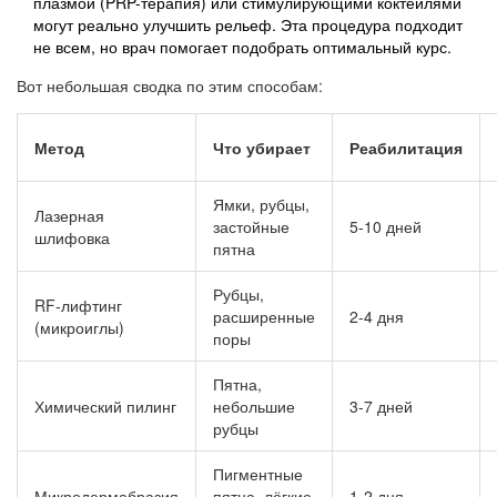
плазмой (PRP-терапия) или стимулирующими коктейлями
могут реально улучшить рельеф. Эта процедура подходит
не всем, но врач помогает подобрать оптимальный курс.
Вот небольшая сводка по этим способам:
Метод
Что убирает
Реабилитация
Ямки, рубцы,
Лазерная
застойные
5-10 дней
шлифовка
пятна
Рубцы,
RF-лифтинг
расширенные
2-4 дня
(микроиглы)
поры
Пятна,
Химический пилинг
небольшие
3-7 дней
рубцы
Пигментные
Микродермабразия
пятна, лёгкие
1-2 дня