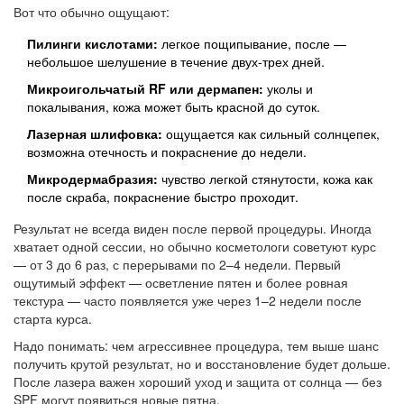
Вот что обычно ощущают:
Пилинги кислотами:
легкое пощипывание, после —
небольшое шелушение в течение двух-трех дней.
Микроигольчатый RF или дермапен:
уколы и
покалывания, кожа может быть красной до суток.
Лазерная шлифовка:
ощущается как сильный солнцепек,
возможна отечность и покраснение до недели.
Микродермабразия:
чувство легкой стянутости, кожа как
после скраба, покраснение быстро проходит.
Результат не всегда виден после первой процедуры. Иногда
хватает одной сессии, но обычно косметологи советуют курс
— от 3 до 6 раз, с перерывами по 2–4 недели. Первый
ощутимый эффект — осветление пятен и более ровная
текстура — часто появляется уже через 1–2 недели после
старта курса.
Надо понимать: чем агрессивнее процедура, тем выше шанс
получить крутой результат, но и восстановление будет дольше.
После лазера важен хороший уход и защита от солнца — без
SPF могут появиться новые пятна.