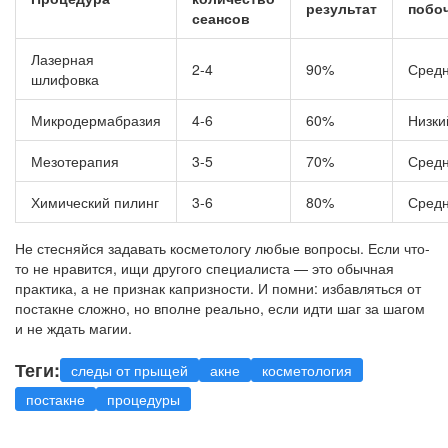
результат
побо
сеансов
Лазерная
2-4
90%
Сред
шлифовка
Микродермабразия
4-6
60%
Низки
Мезотерапия
3-5
70%
Сред
Химический пилинг
3-6
80%
Сред
Не стесняйся задавать косметологу любые вопросы. Если что-
то не нравится, ищи другого специалиста — это обычная
практика, а не признак капризности. И помни: избавляться от
постакне сложно, но вполне реально, если идти шаг за шагом
и не ждать магии.
Теги:
следы от прыщей
акне
косметология
постакне
процедуры