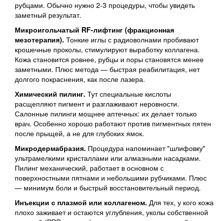
рубцами. Обычно нужно 2-3 процедуры, чтобы увидеть
заметный результат.
Микроигольчатый RF-лифтинг (фракционная
мезотерапия).
Тонкие иглы с радиоволнами пробивают
крошечные проколы, стимулируют выработку коллагена.
Кожа становится ровнее, рубцы и поры становятся менее
заметными. Плюс метода — быстрая реабилитация, нет
долгого покраснения, как после лазера.
Химический пилинг.
Тут специальные кислоты
расщепляют пигмент и разглаживают неровности.
Салонные пилинги мощнее аптечных: их делает только
врач. Особенно хорошо работают против пигментных пятен
после прыщей, а не для глубоких ямок.
Микродермабразия.
Процедура напоминает "шлифовку"
ультрамелкими кристаллами или алмазными насадками.
Пилинг механический, работает в основном с
поверхностными пятнами и небольшими рубчиками. Плюс
— минимум боли и быстрый восстановительный период.
Инъекции с плазмой или коллагеном.
Для тех, у кого кожа
плохо заживает и остаются углубления, уколы собственной