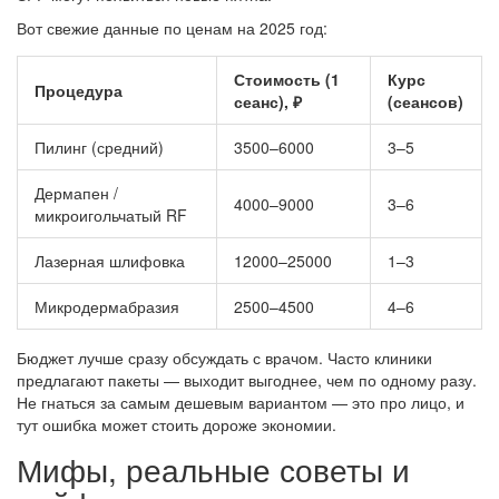
Вот свежие данные по ценам на 2025 год:
Стоимость (1
Курс
Процедура
сеанс), ₽
(сеансов)
Пилинг (средний)
3500–6000
3–5
Дермапен /
4000–9000
3–6
микроигольчатый RF
Лазерная шлифовка
12000–25000
1–3
Микродермабразия
2500–4500
4–6
Бюджет лучше сразу обсуждать с врачом. Часто клиники
предлагают пакеты — выходит выгоднее, чем по одному разу.
Не гнаться за самым дешевым вариантом — это про лицо, и
тут ошибка может стоить дороже экономии.
Мифы, реальные советы и