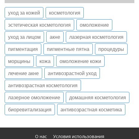
уход за кожей
косметология
эстетическая косметология
омоложение
уход за лицом
акне
лазерная косметология
пигментация
пигментные пятна
процедуры
морщины
кожа
омоложение кожи
лечение акне
антивозрастной уход
антивозрастная косметология
лазерное омоложение
домашняя косметология
биоревитализация
антивозрастная косметика
О нас
Условия использования