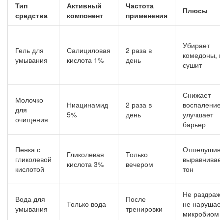
Тип
Активный
Частота
Плюсы
средства
компонент
применения
Убирает
Гель для
Салициловая
2 раза в
комедоны, 
умывания
кислота 1%
день
сушит
Снижает
Молочко
Ниацинамид
2 раза в
воспаление
для
5%
день
улучшает
очищения
барьер
Пенка с
Отшелушив
Гликолевая
Только
гликолевой
выравнива
кислота 3%
вечером
кислотой
тон
Не раздраж
Вода для
После
Только вода
не наруша
умывания
тренировки
микробиом