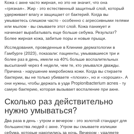
Кожа с акне часто жирная, но это не значит, что она
«грязная». Жир - это естественный защитный слой, который
удерживает влагу и защищает от бактерий. Когда вы
умываетесь слишком часто - особенно с агрессивными гелями
или мылом - вы смываете этот слой. Кожа паникует и
начинает вырабатывать еще больше себума. Результат?
Более жирная кожа, забитые поры и новые прыщи.
Исследования, проведенные в Клинике дерматологии в
Гамбурге (2023), показали: пациенты, умывавшиеся три и
более раз в день, имели на 40% больше воспалительных
высыпаний через 4 недели, чем те, кто умывался дважды.
Причина - нарушение микробиома кожи. Когда вы стираете
бактерии, вы не только убиваете «плохих», но и «хороших». А
они нужны, чтобы держать в узде Propionibacterium acnes - ту
самую бактерию, которая вызывает воспаление при акне.
Сколько раз действительно
нужно умываться?
Два раза в день - утром и вечером - это золотой стандарт для
большинства людей с акне. Утром вы смываете излишки
себума, которые накопились за ночь. Вечером - удаляете