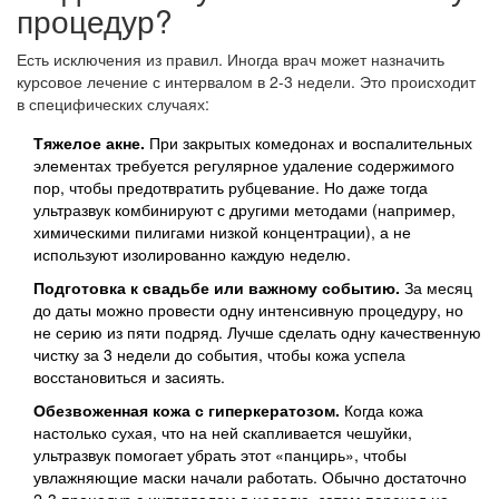
процедур?
Есть исключения из правил. Иногда врач может назначить
курсовое лечение с интервалом в 2-3 недели. Это происходит
в специфических случаях:
Тяжелое акне.
При закрытых комедонах и воспалительных
элементах требуется регулярное удаление содержимого
пор, чтобы предотвратить рубцевание. Но даже тогда
ультразвук комбинируют с другими методами (например,
химическими пилигами низкой концентрации), а не
используют изолированно каждую неделю.
Подготовка к свадьбе или важному событию.
За месяц
до даты можно провести одну интенсивную процедуру, но
не серию из пяти подряд. Лучше сделать одну качественную
чистку за 3 недели до события, чтобы кожа успела
восстановиться и засиять.
Обезвоженная кожа с гиперкератозом.
Когда кожа
настолько сухая, что на ней скапливается чешуйки,
ультразвук помогает убрать этот «панцирь», чтобы
увлажняющие маски начали работать. Обычно достаточно
2-3 процедур с интервалом в неделю, затем переход на