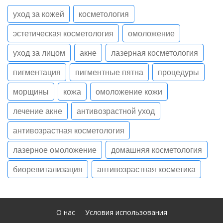
уход за кожей
косметология
эстетическая косметология
омоложение
уход за лицом
акне
лазерная косметология
пигментация
пигментные пятна
процедуры
морщины
кожа
омоложение кожи
лечение акне
антивозрастной уход
антивозрастная косметология
лазерное омоложение
домашняя косметология
биоревитализация
антивозрастная косметика
О нас
Условия использования