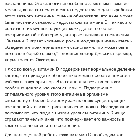
воспалениям. Это становится особенно заметным в зимние
месяцы, когда солнечного света недостаточно для выработки
этого важного витамина. Ученые обнаружили, что
акне
может
быть частично связано с недостатком витамина D, так как это
ослабляет иммунные функции кожи, делая её более
восприимчивой к бактериям, которые вызывают воспаления.
"Витамин D играет ключевую роль в модуляции иммунитета и
обладает антибактериальными свойствами, что может быть
полезно в борьбе с акне," - делится доктор Джессика Кремер,
дерматолог из Оксфорда.
Плюс ко всему, витамин D поддерживает нормальное деление
клеток, что приводит к обновлению кожных слоев и помогает
избежать закупорки пор. Это важно для всех типов кожи,
особенно для тех, кто склонен к акне. Поддержание
оптимального уровня этого витамина в организме
способствует более быстрому заживлению существующих
воспалений и снижает риск появления новых. Исследования
показывают, что люди с низким уровнем витамина D чаще
страдают тяжёлым акне, что подчеркивает его важность в
комплексе лечения этого состояния.
Для полноценной работы кожи витамин D необходим как