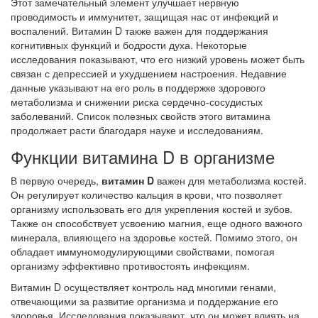
Этот замечательный элемент улучшает нервную
проводимость и иммунитет, защищая нас от инфекций и
воспалений. Витамин D также важен для поддержания
когнитивных функций и бодрости духа. Некоторые
исследования показывают, что его низкий уровень может быть
связан с депрессией и ухудшением настроения. Недавние
данные указывают на его роль в поддержке здорового
метаболизма и снижении риска сердечно-сосудистых
заболеваний. Список полезных свойств этого витамина
продолжает расти благодаря науке и исследованиям.
Функции витамина D в организме
В первую очередь,
витамин D
важен для метаболизма костей.
Он регулирует количество кальция в крови, что позволяет
организму использовать его для укрепления костей и зубов.
Также он способствует усвоению магния, еще одного важного
минерала, влияющего на здоровье костей. Помимо этого, он
обладает иммуномодулирующими свойствами, помогая
организму эффективно противостоять инфекциям.
Витамин D осуществляет контроль над многими генами,
отвечающими за развитие организма и поддержание его
здоровья. Исследования показывают, что он может влиять на